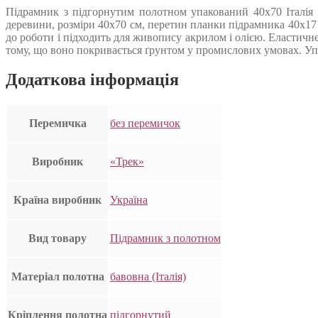
Підрамник з підгорнутим полотном упакований 40х70 Італія 
деревини, розміри 40х70 см, перетин планки підрамника 40х17
до роботи і підходить для живопису акрилом і олією. Еластичн
тому, що воно покривається ґрунтом у промислових умовах. Упак
Додаткова інформація
Перемичка
без перемичок
Виробник
«Трек»
Країна виробник
Україна
Вид товару
Підрамник з полотном
Матеріал полотна
бавовна (Італія)
Кріплення полотна
підгорнутий