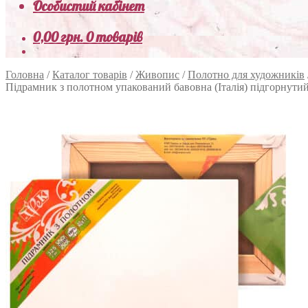
Особистий кабінет
0,00
грн.
0 товарів
Головна
/
Каталог товарів
/
Живопис
/
Полотно для художників
Підрамник з полотном упакований бавовна (Італія) підгорнути