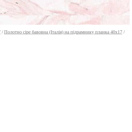
7
/
Полотно сіре бавовна (Італія) на підрамнику планка 40х17
/