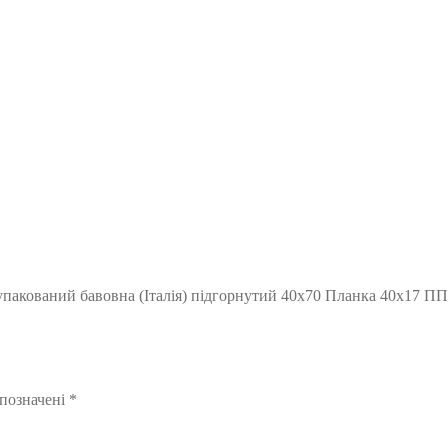
упакований бавовна (Італія) підгорнутий 40х70 Планка 40х17 ПП
 позначені
*