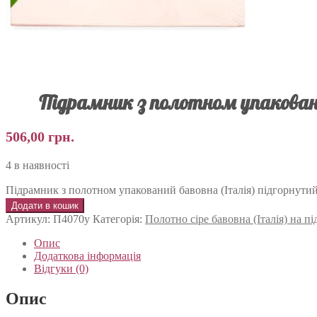
Підрамник з полотном упаковани
506,00
грн.
4 в наявності
Підрамник з полотном упакований бавовна (Італія) підгорнутий
Додати в кошик
Артикул:
П4070у
Категорія:
Полотно сіре бавовна (Італія) на 
Опис
Додаткова інформація
Відгуки (0)
Опис