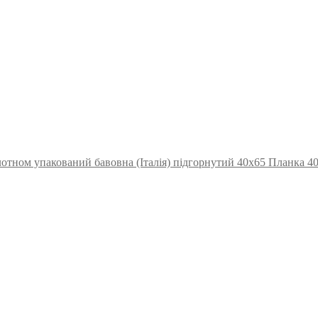
отном упакований бавовна (Італія) підгорнутий 40х65 Планка 4