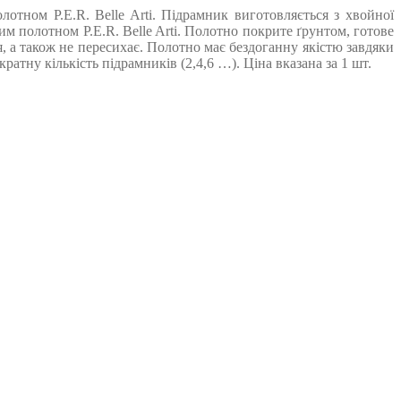
тном P.E.R. Belle Arti. Підрамник виготовляється з хвойної
 полотном P.E.R. Belle Arti. Полотно покрите ґрунтом, готове
, а також не пересихає. Полотно має бездоганну якістю завдяки
тну кількість підрамників (2,4,6 …). Ціна вказана за 1 шт.