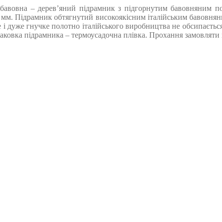
бавовна – дерев’яний підрамник з підгорнутим бавовняним поло
 мм. Підрамник обтягнутий високоякісним італійським бавовняним
е і дуже гнучке полотно італійського виробництва не обсипається
овка підрамника – термоусадочна плівка. Прохання замовляти кра