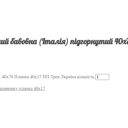
й бавовна (Італія) підгорнутий 40х
 40х70 Планка 40х17 ПП Трек Україна кількість
підрамнику планка 40х17