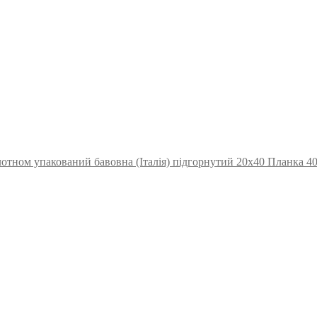
отном упакований бавовна (Італія) підгорнутий 20х40 Планка 4