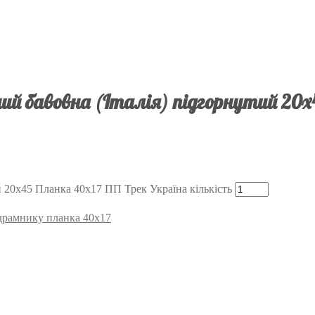
й бавовна (Італія) підгорнутий 20х
 20х45 Планка 40х17 ПП Трек Україна кількість
підрамнику планка 40х17