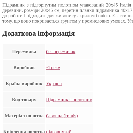
Підрамник з підгорнутим полотном упакований 20х45 Італія 
деревини, розміри 20х45 см, перетин планки підрамника 40х17
до роботи і підходить для живопису акрилом і олією. Еластичн
тому, що воно покривається ґрунтом у промислових умовах. Упак
Додаткова інформація
Перемичка
без перемичок
Виробник
«Трек»
Країна виробник
Україна
Вид товару
Підрамник з полотном
Матеріал полотна
бавовна (Італія)
Кріплення полотна
підгорнутий