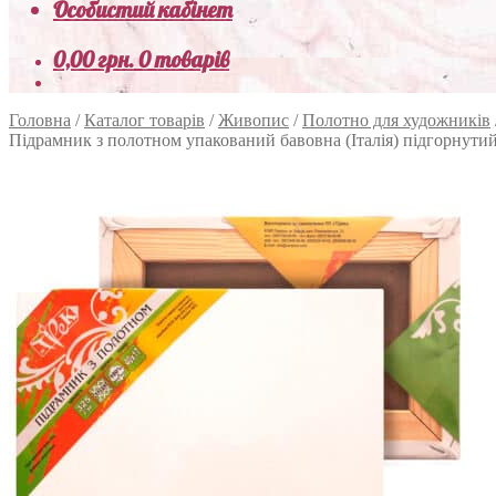
Особистий кабінет
0,00
грн.
0 товарів
Головна
/
Каталог товарів
/
Живопис
/
Полотно для художників
Підрамник з полотном упакований бавовна (Італія) підгорнути