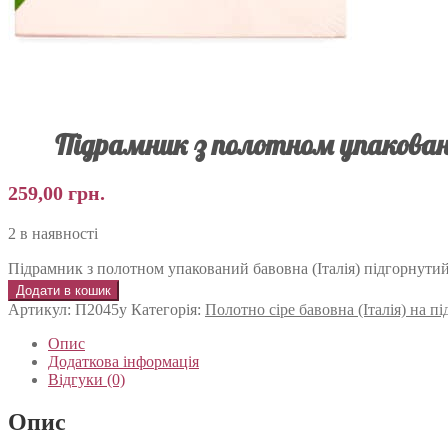
Підрамник з полотном упаковани
259,00
грн.
2 в наявності
Підрамник з полотном упакований бавовна (Італія) підгорнутий
Додати в кошик
Артикул:
П2045у
Категорія:
Полотно сіре бавовна (Італія) на 
Опис
Додаткова інформація
Відгуки (0)
Опис