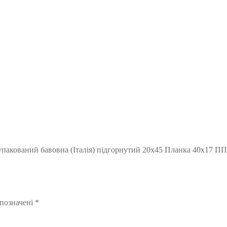
упакований бавовна (Італія) підгорнутий 20х45 Планка 40х17 ПП
 позначені
*