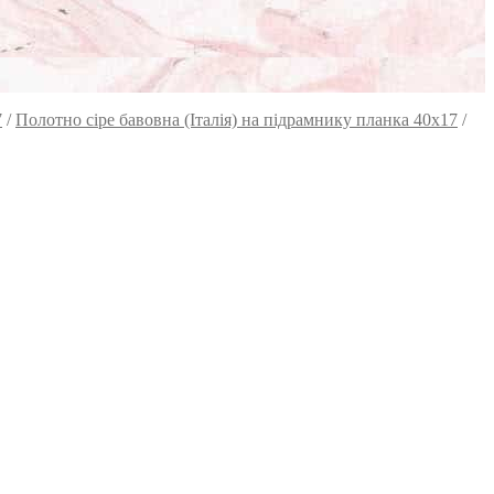
7
/
Полотно сіре бавовна (Італія) на підрамнику планка 40х17
/