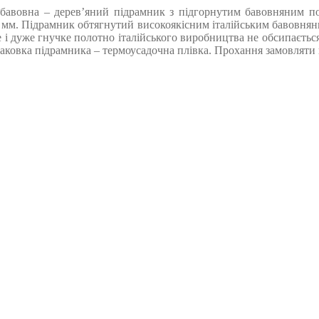
бавовна – дерев’яний підрамник з підгорнутим бавовняним поло
 мм. Підрамник обтягнутий високоякісним італійським бавовняним
е і дуже гнучке полотно італійського виробництва не обсипається
овка підрамника – термоусадочна плівка. Прохання замовляти кра