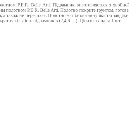
тном P.E.R. Belle Arti. Підрамник виготовляється з хвойної
 полотном P.E.R. Belle Arti. Полотно покрите ґрунтом, готове
, а також не пересихає. Полотно має бездоганну якістю завдяки
тну кількість підрамників (2,4,6 …). Ціна вказана за 1 шт.