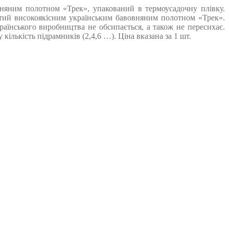
няним полотном «Трек», упакований в термоусадочну плівку.
утий високоякісним українським бавовняним полотном «Трек».
аїнського виробництва не обсипається, а також не пересихає.
лькість підрамників (2,4,6 …). Ціна вказана за 1 шт.