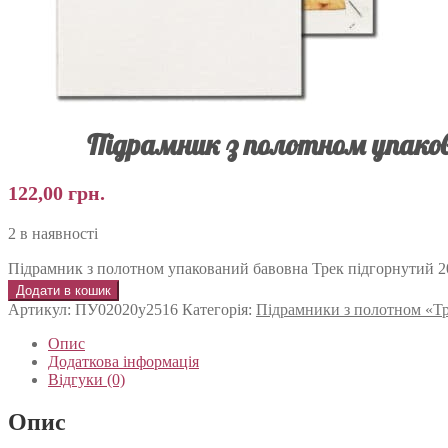
Підрамник з полотном упаков
122,00
грн.
2 в наявності
Підрамник з полотном упакований бавовна Трек підгорнутий 20
Додати в кошик
Артикул:
ПУ02020у2516
Категорія:
Підрамники з полотном «Тр
Опис
Додаткова інформація
Відгуки (0)
Опис