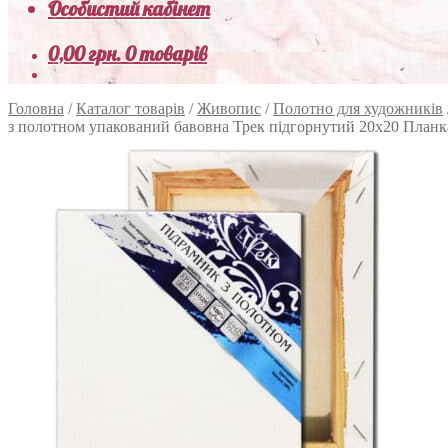
Особистий кабінет
0,00
грн.
0 товарів
Головна
/
Каталог товарів
/
Живопис
/
Полотно для художників
з полотном упакований бавовна Трек підгорнутий 20х20 Планк