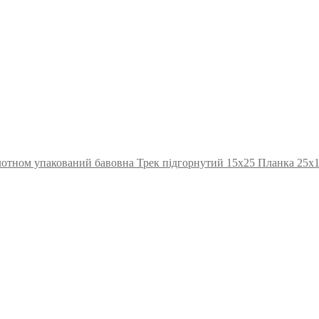
лотном упакований бавовна Трек підгорнутий 15х25 Планка 25х1