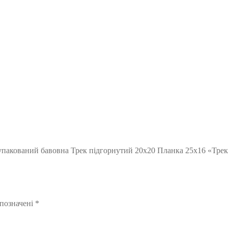
упакований бавовна Трек підгорнутий 20х20 Планка 25х16 «Трек
 позначені
*