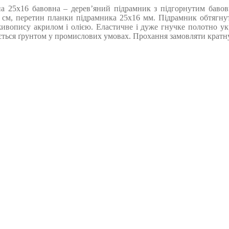
а 25х16 бавовна – дерев’яний підрамник з підгорнутим бавов
0 см, перетин планки підрамника 25х16 мм. Підрамник обтягн
живопису акрилом і олією. Еластичне і дуже гнучке полотно укр
ься ґрунтом у промислових умовах. Прохання замовляти кратну кі