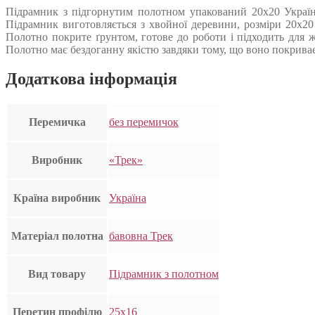
Підрамник з підгорнутим полотном упакований 20х20 Україн
Підрамник виготовляється з хвойної деревини, розміри 20х2
Полотно покрите ґрунтом, готове до роботи і підходить для 
Полотно має бездоганну якістю завдяки тому, що воно покриваєт
Додаткова інформація
Перемичка
без перемичок
Виробник
«Трек»
Країна виробник
Україна
Матеріал полотна
бавовна Трек
Вид товару
Підрамник з полотном
Перетин профілю
25х16