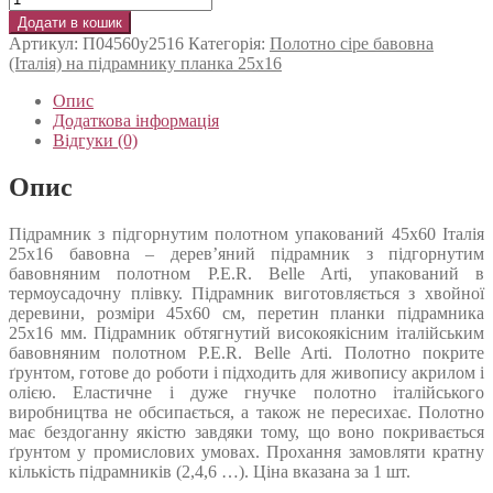
Додати в кошик
Артикул:
П04560у2516
Категорія:
Полотно сіре бавовна
(Італія) на підрамнику планка 25х16
Опис
Додаткова інформація
Відгуки (0)
Опис
Підрамник з підгорнутим полотном упакований 45х60 Італія
25х16 бавовна – дерев’яний підрамник з підгорнутим
бавовняним полотном P.E.R. Belle Arti, упакований в
термоусадочну плівку. Підрамник виготовляється з хвойної
деревини, розміри 45х60 см, перетин планки підрамника
25х16 мм. Підрамник обтягнутий високоякісним італійським
бавовняним полотном P.E.R. Belle Arti. Полотно покрите
ґрунтом, готове до роботи і підходить для живопису акрилом і
олією. Еластичне і дуже гнучке полотно італійського
виробництва не обсипається, а також не пересихає. Полотно
має бездоганну якістю завдяки тому, що воно покривається
ґрунтом у промислових умовах. Прохання замовляти кратну
кількість підрамників (2,4,6 …). Ціна вказана за 1 шт.