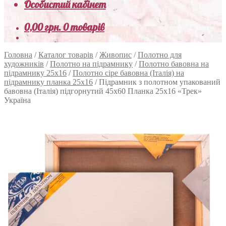
Особистий кабінет
0,00
грн.
0 товарів
Головна
/
Каталог товарів
/
Живопис
/
Полотно для
художників
/
Полотно на підрамнику
/
Полотно бавовна на
підрамнику 25х16
/
Полотно сіре бавовна (Італія) на
підрамнику планка 25х16
/
Підрамник з полотном упакований
бавовна (Італія) підгорнутий 45х60 Планка 25х16 «Трек»
Україна