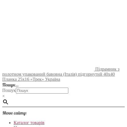
Підрамник з
полотном упакований бавовна (Італія) підгорнутий 40х40
Планка 25х16 «Трек» Україна
Пошук…
Пошук
×
Меню сайту:
Каталог товарів