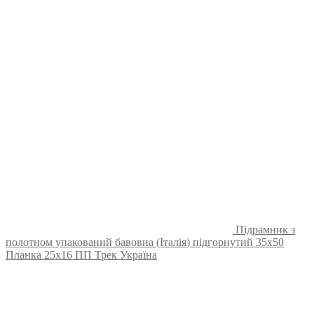
Підрамник з
полотном упакований бавовна (Італія) підгорнутий 35х50
Планка 25х16 ПП Трек Україна