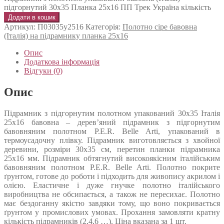
підгорнутий 30х35 Планка 25х16 ПП Трек Україна кількість
Додати в кошик
Артикул:
П03035у2516
Категорія:
Полотно сіре бавовна
(Італія) на підрамнику планка 25х16
Опис
Додаткова інформація
Відгуки (0)
Опис
Підрамник з підгорнутим полотном упакований 30х35 Італія
25х16 бавовна – дерев’яний підрамник з підгорнутим
бавовняним полотном P.E.R. Belle Arti, упакований в
термоусадочну плівку. Підрамник виготовляється з хвойної
деревини, розміри 30х35 см, перетин планки підрамника
25х16 мм. Підрамник обтягнутий високоякісним італійським
бавовняним полотном P.E.R. Belle Arti. Полотно покрите
ґрунтом, готове до роботи і підходить для живопису акрилом і
олією. Еластичне і дуже гнучке полотно італійського
виробництва не обсипається, а також не пересихає. Полотно
має бездоганну якістю завдяки тому, що воно покривається
ґрунтом у промислових умовах. Прохання замовляти кратну
кількість підрамників (2,4,6 …). Ціна вказана за 1 шт.