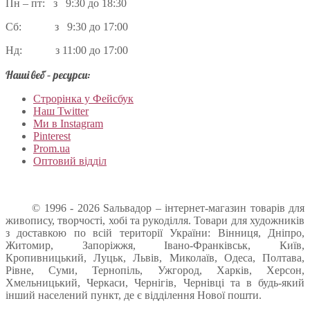
Пн – пт: з 9:30 до 18:30
Сб: з 9:30 до 17:00
Нд: з 11:00 до 17:00
Наші веб – ресурси:
Строрінка у Фейсбук
Наш Twitter
Ми в Instagram
Pinterest
Prom.ua
Оптовий відділ
© 1996 - 2026 Sальвадор – інтернет-магазин товарів для
живопису, творчості, хобі та рукоділля. Товари для художників
з доставкою по всій території України: Вінниця, Дніпро,
Житомир, Запоріжжя, Івано-Франківськ, Київ,
Кропивницький, Луцьк, Львів, Миколаїв, Одеса, Полтава,
Рівне, Суми, Тернопіль, Ужгород, Харків, Херсон,
Хмельницький, Черкаси, Чернігів, Чернівці та в будь-який
інший населений пункт, де є відділення Нової пошти.