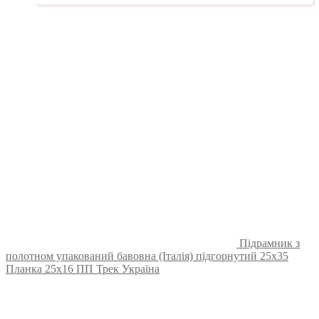
Підрамник з
полотном упакований бавовна (Італія) підгорнутий 25х35
Планка 25х16 ПП Трек Україна