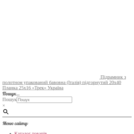
Підрамник з
полотном упакований бавовна (Італія) підгорнутий 20х40
Планка 25х16 «Трек» Україна
Пошук…
Пошук
×
Меню сайту:
Каталог товарів