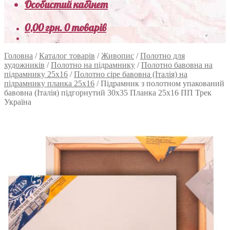
Особистий кабінет
0,00
грн.
0 товарів
Головна
/
Каталог товарів
/
Живопис
/
Полотно для
художників
/
Полотно на підрамнику
/
Полотно бавовна на
підрамнику 25х16
/
Полотно сіре бавовна (Італія) на
підрамнику планка 25х16
/
Підрамник з полотном упакований
бавовна (Італія) підгорнутий 30х35 Планка 25х16 ПП Трек
Україна