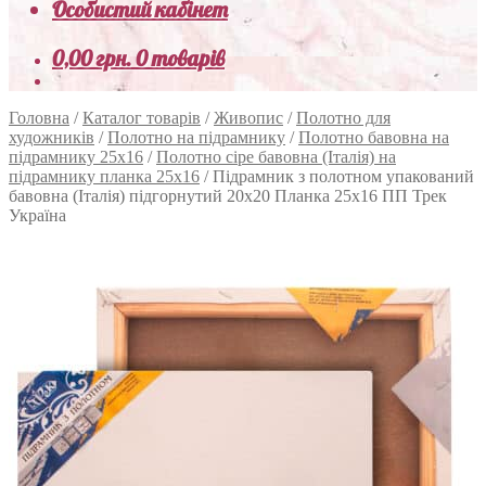
Особистий кабінет
0,00
грн.
0 товарів
Головна
/
Каталог товарів
/
Живопис
/
Полотно для
художників
/
Полотно на підрамнику
/
Полотно бавовна на
підрамнику 25х16
/
Полотно сіре бавовна (Італія) на
підрамнику планка 25х16
/
Підрамник з полотном упакований
бавовна (Італія) підгорнутий 20х20 Планка 25х16 ПП Трек
Україна