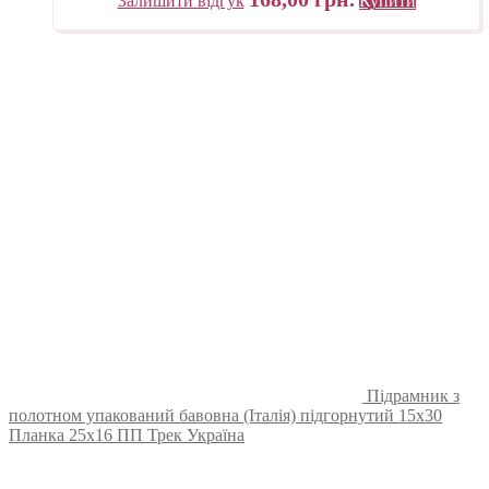
Залишити відгук
Купити
Підрамник з
полотном упакований бавовна (Італія) підгорнутий 15х30
Планка 25х16 ПП Трек Україна