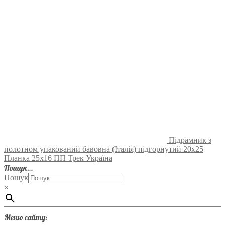
Підрамник з
полотном упакований бавовна (Італія) підгорнутий 20х25
Планка 25х16 ПП Трек Україна
Пошук…
Пошук
×
Меню сайту: