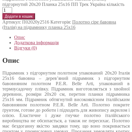
підгорнутий 20х20 Планка 25х16 ПП Трек Україна кількість
Додати в кошик
Артикул:
П02020у2516
Категорія:
Полотно сіре бавовна
(Італія) на підрамнику планка 25х16
Опис
Додаткова інформація
Відгуки (0)
Опис
Підрамник з підгорнутим полотном упакований 20х20 Італія
25х16 бавовна – дерев’яний підрамник з підгорнутим
бавовняним полотном P.E.R. Belle Arti, упакований в
термоусадочну плівку. Підрамник виготовляється з хвойної
деревини, розміри 20х20 см, перетин планки підрамника
25х16 мм. Підрамник обтягнутий високоякісним італійським
бавовняним полотном P.E.R. Belle Arti. Полотно покрите
ґрунтом, готове до роботи і підходить для живопису акрилом і
олією. Еластичне і дуже гнучке полотно італійського
виробництва не обсипається, а також не пересихає. Полотно
має бездоганну якістю завдяки тому, що воно покривається
ґрунтом у промислових умовах. Прохання замовляти кратну