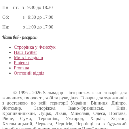
Пн – пт: з 9:30 до 18:30
Сб: з 9:30 до 17:00
Нд: з 11:00 до 17:00
Наші веб – ресурси:
Строрінка у Фейсбук
Наш Twitter
Ми в Instagram
Pinterest
Prom.ua
Оптовий відділ
© 1996 - 2026 Sальвадор – інтернет-магазин товарів для
живопису, творчості, хобі та рукоділля. Товари для художників
з доставкою по всій території України: Вінниця, Дніпро,
Житомир, Запоріжжя, Івано-Франківськ, Київ,
Кропивницький, Луцьк, Львів, Миколаїв, Одеса, Полтава,
Рівне, Суми, Тернопіль, Ужгород, Харків, Херсон,
Хмельницький, Черкаси, Чернігів, Чернівці та в будь-який
інший населений пункт, де є відділення Нової пошти.