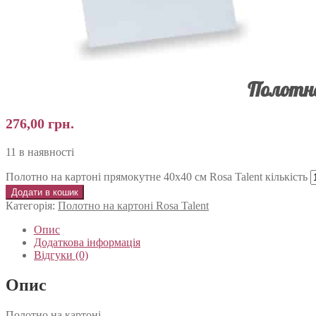
Полотно
276,00
грн.
11 в наявності
Полотно на картоні прямокутне 40х40 см Rosa Talent кількість
Додати в кошик
Категорія:
Полотно на картоні Rosa Talent
Опис
Додаткова інформація
Відгуки (0)
Опис
Полотно на картоні.