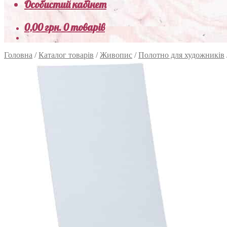
Особистий кабінет
0,00
грн.
0 товарів
Головна
/
Каталог товарів
/
Живопис
/
Полотно для художників