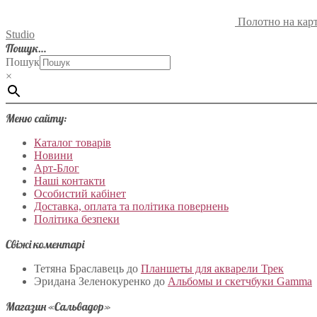
Полотно на карт
Studio
Пошук…
Пошук
×
Меню сайту:
Каталог товарів
Новини
Арт-Блог
Наші контакти
Особистий кабінет
Доставка, оплата та політика повернень
Політика безпеки
Свіжі коментарі
Тетяна Браславець
до
Планшеты для акварели Трек
Эридана Зеленокуренко
до
Альбомы и скетчбуки Gamma
Магазин «Сальвадор»