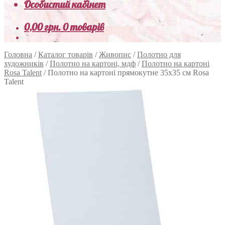
Особистий кабінет
0,00
грн.
0 товарів
Головна
/
Каталог товарів
/
Живопис
/
Полотно для
художників
/
Полотно на картоні, мдф
/
Полотно на картоні
Rosa Talent
/
Полотно на картоні прямокутне 35х35 см Rosa
Talent