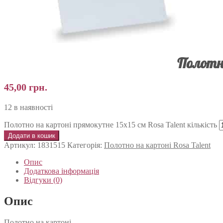
Полотно
45,00
грн.
12 в наявності
Полотно на картоні прямокутне 15х15 см Rosa Talent кількість
Додати в кошик
Артикул:
1831515
Категорія:
Полотно на картоні Rosa Talent
Опис
Додаткова інформація
Відгуки (0)
Опис
Полотно на картоні.