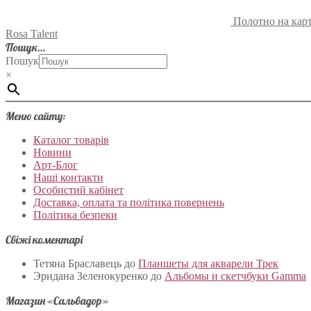
Полотно на карт
Rosa Talent
Пошук…
Пошук
×
Меню сайту:
Каталог товарів
Новини
Арт-Блог
Наші контакти
Особистий кабінет
Доставка, оплата та політика повернень
Політика безпеки
Свіжі коментарі
Тетяна Браславець
до
Планшеты для акварели Трек
Эридана Зеленокуренко
до
Альбомы и скетчбуки Gamma
Магазин «Сальвадор»