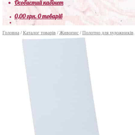
Особистий кабінет
0,00
грн.
0 товарів
Головна
/
Каталог товарів
/
Живопис
/
Полотно для художників