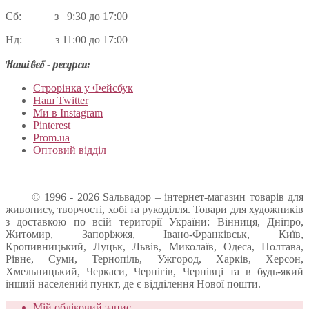
Сб: з 9:30 до 17:00
Нд: з 11:00 до 17:00
Наші веб – ресурси:
Строрінка у Фейсбук
Наш Twitter
Ми в Instagram
Pinterest
Prom.ua
Оптовий відділ
© 1996 - 2026 Sальвадор – інтернет-магазин товарів для
живопису, творчості, хобі та рукоділля. Товари для художників
з доставкою по всій території України: Вінниця, Дніпро,
Житомир, Запоріжжя, Івано-Франківськ, Київ,
Кропивницький, Луцьк, Львів, Миколаїв, Одеса, Полтава,
Рівне, Суми, Тернопіль, Ужгород, Харків, Херсон,
Хмельницький, Черкаси, Чернігів, Чернівці та в будь-який
інший населений пункт, де є відділення Нової пошти.
Мій обліковий запис