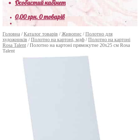
Особистий кабінет
0,00
грн.
0 товарів
Головна
/
Каталог товарів
/
Живопис
/
Полотно для
художників
/
Полотно на картоні, мдф
/
Полотно на картоні
Rosa Talent
/
Полотно на картоні прямокутне 20х25 см Rosa
Talent