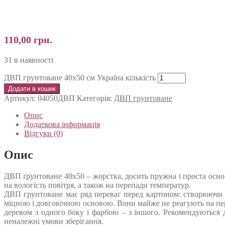
110,00
грн.
31 в наявності
ДВП грунтоване 40х50 см Україна кількість
Додати в кошик
Артикул:
04050ДВП
Категорія:
ДВП грунтоване
Опис
Додаткова інформація
Відгуки (0)
Опис
ДВП ґрунтоване 40х50 – жорстка, досить пружна і проста осн
на вологість повітря, а також на перепади температур.
ДВП грунтоване має ряд переваг перед картоном: створюючи 
міцною і довговічною основою. Вони майже не реагують на пер
деревом з одного боку і фарбою – з іншого. Рекомендуються 
неналежні умови зберігання.