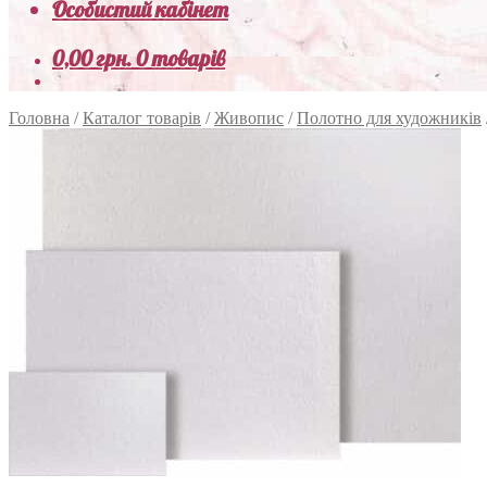
Особистий кабінет
0,00
грн.
0 товарів
Головна
/
Каталог товарів
/
Живопис
/
Полотно для художників