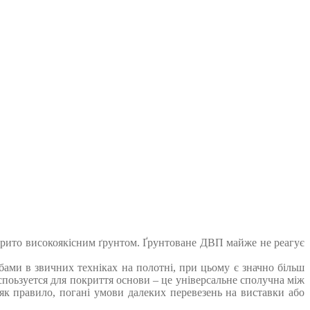
крито високоякісним ґрунтом. Ґрунтоване ДВП майже не реагує
ми в звичних техніках на полотні, при цьому є значно більш
поьзуется для покриття основи – це універсальне сполучна між
як правило, погані умови далеких перевезень на виставки або