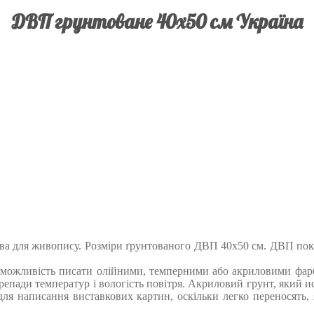
ДВП грунтоване 40х50 см Україна
ова для живопису. Розміри ґрунтованого ДВП 40х50 см. ДВП по
можливість писати олійними, темперними або акриловими фарба
епади температур і вологість повітря. Акриловий грунт, який ис
для написання виставкових картин, оскільки легко переносять, 