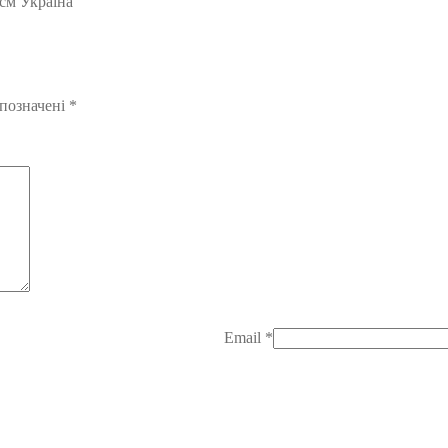
см Україна”
 позначені
*
Email
*