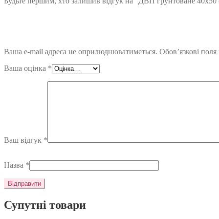
Будьте першим, хто залишив відгук на “ДВП грунтоване 40х50 
Ваша e-mail адреса не оприлюднюватиметься.
Обов’язкові поля
Ваша оцінка
*
Ваш відгук
*
Назва
*
Супутні товари