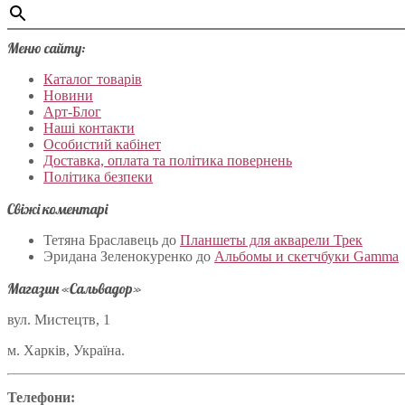
Меню сайту:
Каталог товарів
Новини
Арт-Блог
Наші контакти
Особистий кабінет
Доставка, оплата та політика повернень
Політика безпеки
Свіжі коментарі
Тетяна Браславець
до
Планшеты для акварели Трек
Эридана Зеленокуренко
до
Альбомы и скетчбуки Gamma
Магазин «Сальвадор»
вул. Мистецтв, 1
м. Харків, Україна.
Телефони: