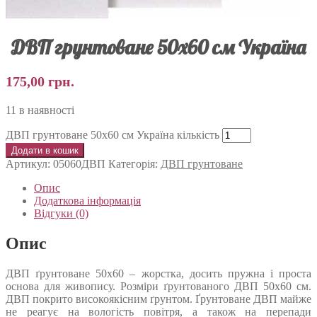
ДВП грунтоване 50х60 см Україна
175,00
грн.
11 в наявності
ДВП грунтоване 50х60 см Україна кількість
Додати в кошик
Артикул:
05060ДВП
Категорія:
ДВП грунтоване
Опис
Додаткова інформація
Відгуки (0)
Опис
ДВП ґрунтоване 50х60 – жорстка, досить пружна і проста
основа для живопису. Розміри ґрунтованого ДВП 50х60 см.
ДВП покрито високоякісним ґрунтом. Ґрунтоване ДВП майже
не реагує на вологість повітря, а також на перепади