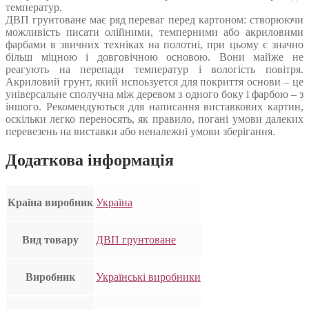
температур.
ДВП грунтоване має ряд переваг перед картоном: створюючи
можливість писати олійними, темперними або акриловими
фарбами в звичних техніках на полотні, при цьому є значно
більш міцною і довговічною основою. Вони майже не
реагують на перепади температур і вологість повітря.
Акриловий грунт, який испоьзуется для покриття основи – це
універсальне сполучна між деревом з одного боку і фарбою – з
іншого. Рекомендуються для написання виставкових картин,
оскільки легко переносять, як правило, погані умови далеких
перевезень на виставки або неналежні умови зберігання.
Додаткова інформація
Країна виробник
Україна
Вид товару
ДВП грунтоване
Виробник
Українські виробники