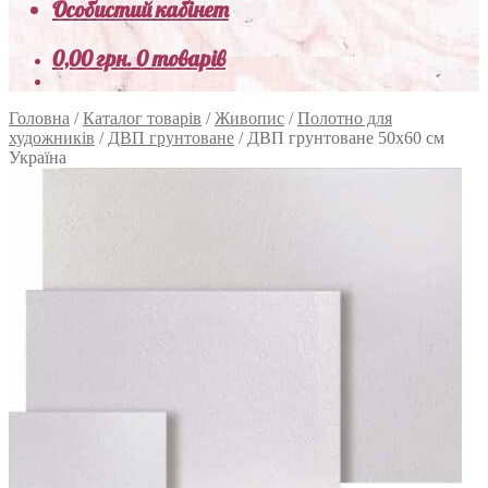
Особистий кабінет
0,00
грн.
0 товарів
Головна
/
Каталог товарів
/
Живопис
/
Полотно для
художників
/
ДВП грунтоване
/
ДВП грунтоване 50х60 см
Україна