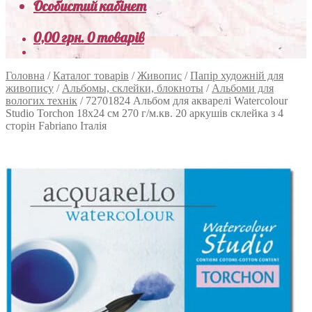
Особистий кабінет
0,00
грн.
0 товарів
Головна
/
Каталог товарів
/
Живопис
/
Папір художній для
живопису
/
Альбомы, склейки, блокноты
/
Альбоми для
вологих технік
/
72701824 Альбом для акварелі Watercolour
Studio Torchon 18х24 см 270 г/м.кв. 20 аркушів склейка з 4
сторін Fabriano Італія