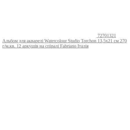
72701321
Альбом для акварелі Watercolour Studio Torchon 13,5х21 см 270
г/м.кв. 12 аркушів на спіралі Fabriano Італія