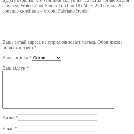
Будьте першим, хто залишив відгук на “72701824 Альбом для
акварелі Watercolour Studio Torchon 18х24 см 270 г/м.кв. 20
аркушів склейка з 4 сторін Fabriano Італія”
Ваша e-mail адреса не оприлюднюватиметься.
Обов’язкові
поля позначені
*
Ваша оцінка
*
Ваш відгук
*
Назва
*
Email
*