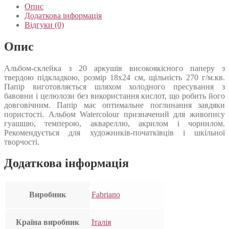
Опис
Додаткова інформація
Відгуки (0)
Опис
Альбом-склейка з 20 аркушів високоякісного паперу з
твердою підкладкою, розмір 18х24 см, щільність 270 г/м.кв.
Папір виготовляється шляхом холодного пресування з
бавовни і целюлози без використання кислот, що робить його
довговічним. Папір має оптимальне поглинання завдяки
пористості. Альбом Watercolour призначений для живопису
гуашшю, темперою, аквареллю, акрилом і чорнилом.
Рекомендується для художників-початківців і шкільної
творчості.
Додаткова інформація
Виробник
Fabriano
Країна виробник
Італія