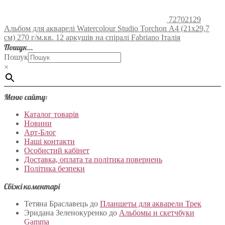
72702129
Альбом для акварелі Watercolour Studio Torchon А4 (21х29,7
см) 270 г/м.кв. 12 аркушів на спіралі Fabriano Італія
Пошук…
Пошук
×
Меню сайту:
Каталог товарів
Новини
Арт-Блог
Наші контакти
Особистий кабінет
Доставка, оплата та політика повернень
Політика безпеки
Свіжі коментарі
Тетяна Браславець
до
Планшеты для акварели Трек
Эридана Зеленокуренко
до
Альбомы и скетчбуки
Gamma