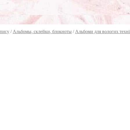
опису
/
Альбомы, склейки, блокноты
/
Альбоми для вологих техні