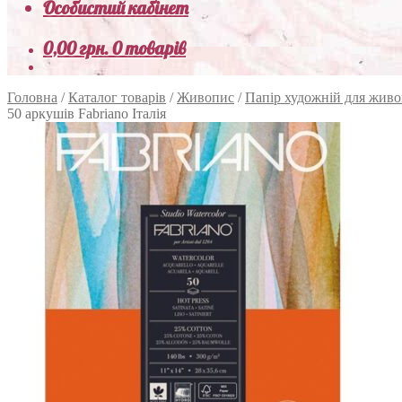
Особистий кабінет
0,00
грн.
0 товарів
Головна
/
Каталог товарів
/
Живопис
/
Папір художній для жив
50 аркушів Fabriano Італія