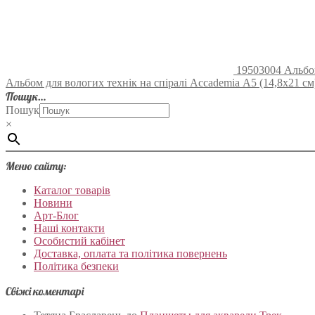
19503004 Альбом 
Альбом для вологих технік на спіралі Accademia А5 (14,8х21 см) 
Пошук…
Пошук
×
Меню сайту:
Каталог товарів
Новини
Арт-Блог
Наші контакти
Особистий кабінет
Доставка, оплата та політика повернень
Політика безпеки
Свіжі коментарі