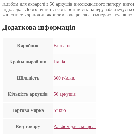
Альбом для акварелі з 50 аркушів високоякісного паперу, виго
підкладка. Довговічність і світлостійкість паперу забезпечуєт
живопису чорнилом, акрилом, аквареллю, темперою і гуашшю.
Додаткова інформація
Виробник
Fabriano
Країна виробник
Італія
Щільність
300 г/м.кв.
Кількість аркушів
50 аркушів
Торгова марка
Studio
Вид товару
Альбом для акварелі