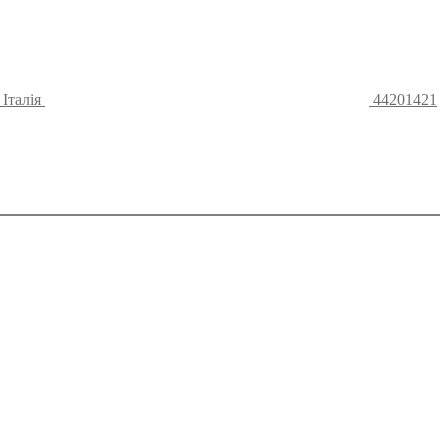
Італія
44201421