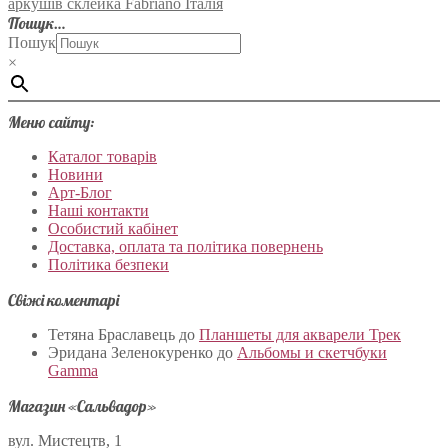
аркушів склейка Fabriano Італія
Пошук…
Пошук
×
Меню сайту:
Каталог товарів
Новини
Арт-Блог
Наші контакти
Особистий кабінет
Доставка, оплата та політика повернень
Політика безпеки
Свіжі коментарі
Тетяна Браславець
до
Планшеты для акварели Трек
Эридана Зеленокуренко
до
Альбомы и скетчбуки
Gamma
Магазин «Сальвадор»
вул. Мистецтв, 1