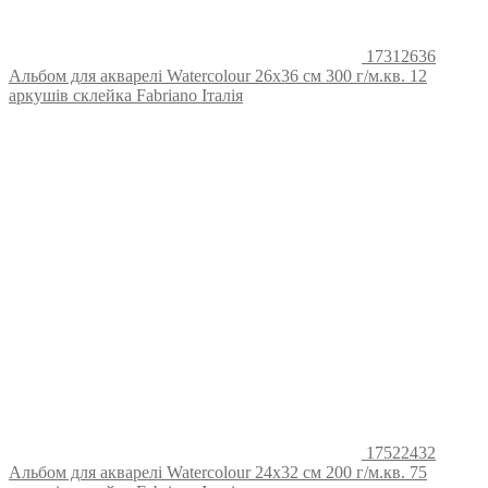
17312636
Альбом для акварелі Watercolour 26х36 см 300 г/м.кв. 12
аркушів склейка Fabriano Італія
17522432
Альбом для акварелі Watercolour 24х32 см 200 г/м.кв. 75