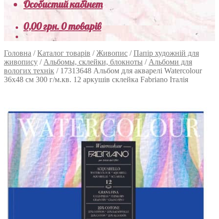
Особистий кабінет
0,00
грн.
0 товарів
Головна
/
Каталог товарів
/
Живопис
/
Папір художній для
живопису
/
Альбомы, склейки, блокноты
/
Альбоми для
вологих технік
/
17313648 Альбом для акварелі Watercolour
36х48 см 300 г/м.кв. 12 аркушів склейка Fabriano Італія