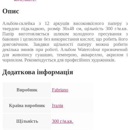
Опис
Альбом-склейка з 12 аркушів високоякісного паперу з
твердою підкладкою, розмір 36х48 см, щільність 300 г/м.кв.
Папір виготовляється шляхом холодного пресування з
бавовни і целюлози без використання кислот, що робить його
довговічним. Завдяки щільності паперу можна робити
декілька змивів при роботі. Альбом Watercolour призначений
для живопису гуашшю, темперою, аквареллю, акрилом і
чорнилом. Рекомендується для професійних художників.
Додаткова інформація
Виробник
Fabriano
Країна виробник
Італія
Щільність
300 г/м.кв.