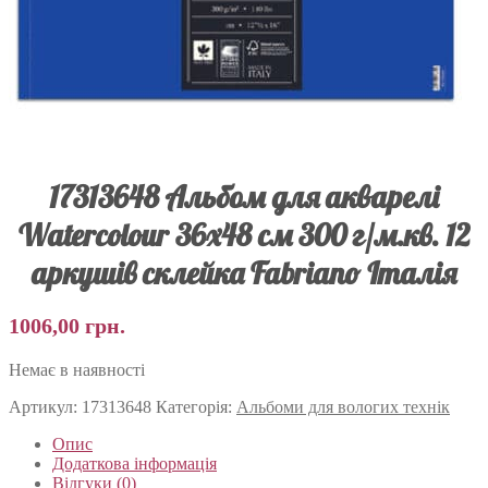
17313648 Альбом для акварелі
Watercolour 36х48 см 300 г/м.кв. 12
аркушів склейка Fabriano Італія
1006,00
грн.
Немає в наявності
Артикул:
17313648
Категорія:
Альбоми для вологих технік
Опис
Додаткова інформація
Відгуки (0)