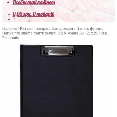
Особистий кабінет
0,00
грн.
0 товарів
Головна
/
Каталог товарів
/
Канцтовари
/
Папки, файли
/
Папка планшет з притискачем ПВХ чорна А4 (21х29,7 см)
Economix