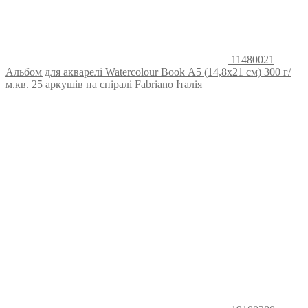
11480021
Альбом для акварелі Watercolour Book А5 (14,8х21 см) 300 г/
м.кв. 25 аркушів на спіралі Fabriano Італія