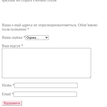
аркушів на спіралі Fabriano Італія”
Ваша e-mail адреса не оприлюднюватиметься.
Обов’язкові
поля позначені
*
Ваша оцінка
*
Ваш відгук
*
Назва
*
Email
*