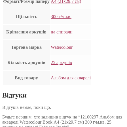
Формат/Розмір паперу
А4 (21х29,7 см)
Щільність
300 г/м.кв.
Кріплення аркушів
на спирали
Торгова марка
Watercolour
Кількість аркушів
25 аркушів
Вид товару
Альбом для акварелі
Відгуки
Відгуків немає, поки що.
Будьте першим, хто залишив відгук на “12100297 Альбом для
акварелі Watercolour Book А4 (21х29,7 см) 300 г/м.кв. 25