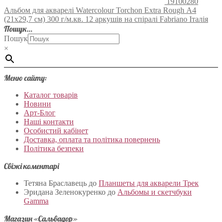
19100280
Альбом для акварелі Watercolour Torchon Extra Rough А4
(21х29,7 см) 300 г/м.кв. 12 аркушів на спіралі Fabriano Італія
Пошук…
Пошук
×
Меню сайту:
Каталог товарів
Новини
Арт-Блог
Наші контакти
Особистий кабінет
Доставка, оплата та політика повернень
Політика безпеки
Свіжі коментарі
Тетяна Браславець
до
Планшеты для акварели Трек
Эридана Зеленокуренко
до
Альбомы и скетчбуки
Gamma
Магазин «Сальвадор»