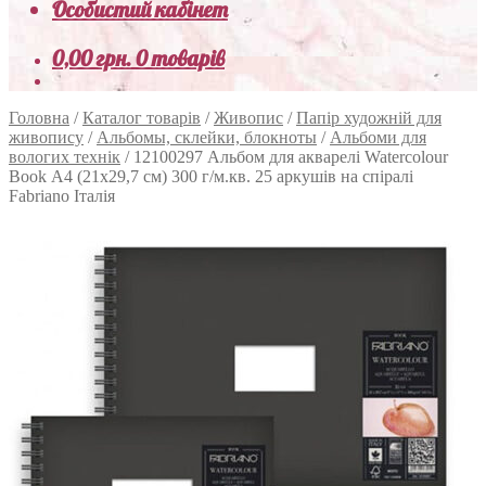
Особистий кабінет
0,00
грн.
0 товарів
Головна
/
Каталог товарів
/
Живопис
/
Папір художній для
живопису
/
Альбомы, склейки, блокноты
/
Альбоми для
вологих технік
/
12100297 Альбом для акварелі Watercolour
Book А4 (21х29,7 см) 300 г/м.кв. 25 аркушів на спіралі
Fabriano Італія