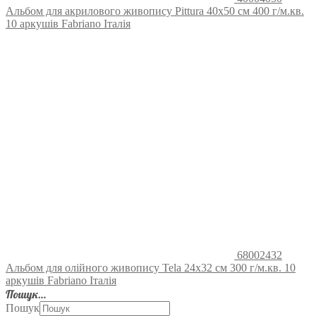
Альбом для акрилового живопису Pittura 40х50 см 400 г/м.кв.
10 аркушів Fabriano Італія
68002432
Альбом для олійного живопису Tela 24х32 см 300 г/м.кв. 10
аркушів Fabriano Італія
Пошук…
Пошук