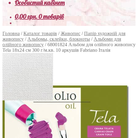
Особистий кабінет
0,00
грн.
0 товарів
Головна
/
Каталог товарів
/
Живопис
/
Папір художній для
живопису
/
Альбомы, склейки, блокноты
/
Альбоми для
олійного живопису
/
68001824 Альбом для олійного живопису
Tela 18х24 см 300 г/м.кв. 10 аркушів Fabriano Італія