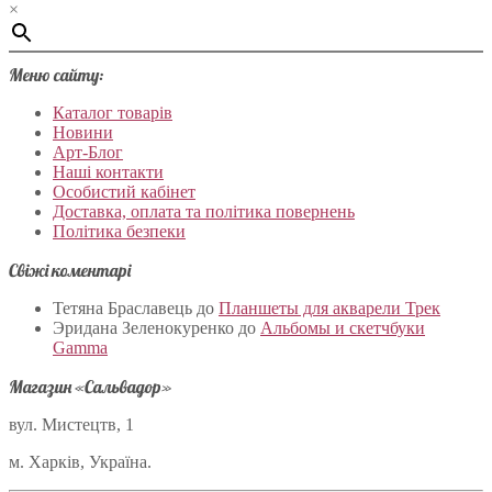
×
Меню сайту:
Каталог товарів
Новини
Арт-Блог
Наші контакти
Особистий кабінет
Доставка, оплата та політика повернень
Політика безпеки
Свіжі коментарі
Тетяна Браславець
до
Планшеты для акварели Трек
Эридана Зеленокуренко
до
Альбомы и скетчбуки
Gamma
Магазин «Сальвадор»
вул. Мистецтв, 1
м. Харків, Україна.