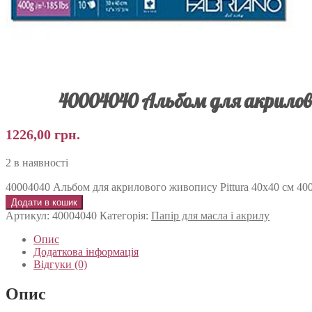
40004040 Альбом для акриловог
1226,00
грн.
2 в наявності
40004040 Альбом для акрилового живопису Pittura 40х40 см 400 г
Додати в кошик
Артикул:
40004040
Категорія:
Папір для масла і акрилу
Опис
Додаткова інформація
Відгуки (0)
Опис