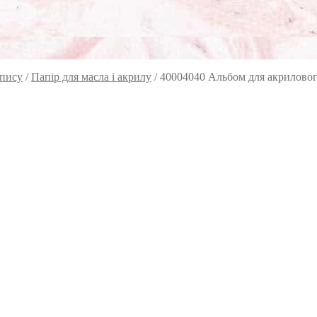
опису
/
Папір для масла і акрилу
/
40004040 Альбом для акрилового 