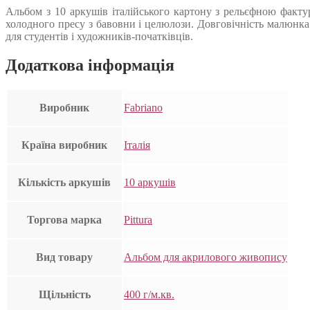
Альбом з 10 аркушів італійського картону з рельєфною фактур
холодного пресу з бавовни і целюлози. Довговічність малюнка 
для студентів і художників-початківців.
Додаткова інформація
Виробник
Fabriano
Країна виробник
Італія
Кількість аркушів
10 аркушів
Торгова марка
Pittura
Вид товару
Альбом для акрилового живопису
Щільність
400 г/м.кв.