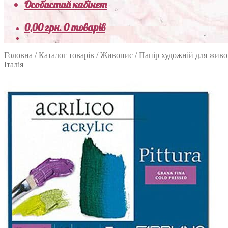
Особистий кабінет
0,00
грн.
0 товарів
Головна
/
Каталог товарів
/
Живопис
/
Папір художній для жив
Італія