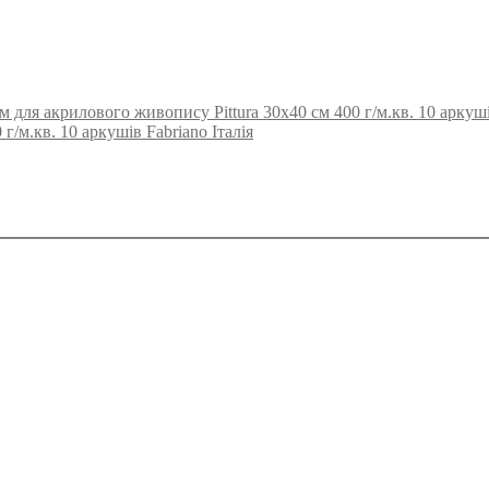
 для акрилового живопису Pittura 30х40 см 400 г/м.кв. 10 аркушів
/м.кв. 10 аркушів Fabriano Італія