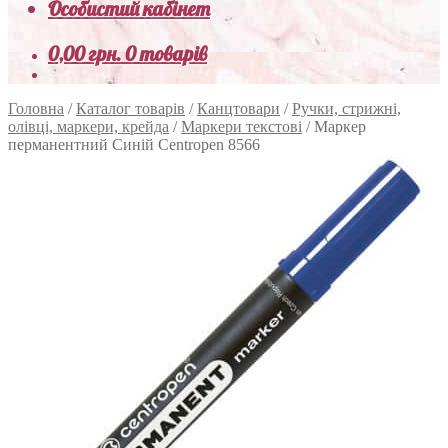
Особистий кабінет
0,00
грн.
0 товарів
Головна
/
Каталог товарів
/
Канцтовари
/
Ручки, стрижні,
олівці, маркери, крейда
/
Маркери текстові
/
Маркер
перманентний Синій Centropen 8566