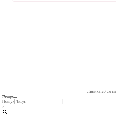
Лінійка 20 см м
Пошук…
Пошук
×