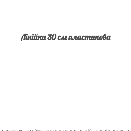
Лінійка 30 см пластикова
 представляє собою вузьку пластину, у якій як мінімум одна ст