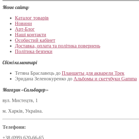
Меню сайту:
Каталог товарів
Новини
Арт-Блог
Наші контакти
Особистий кабінет
Доставка, оплата та політика повернень
Політика безпеки
Свіжі коментарі
Тетяна Браславець
до
Планшеты для акварели Трек
Эридана Зеленокуренко
до
Альбомы и скетчбуки Gamma
Магазин «Сальвадор»
вул. Мистецтв, 1
м. Харків, Україна.
Телефони:
+38 (099) 620-66-65