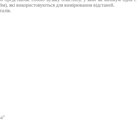
йм), які використовуються для вимірювання відстаней.
талів.
ва”