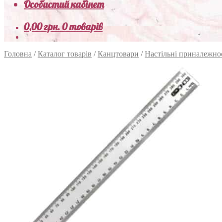
Особистий кабінет
0,00
грн.
0 товарів
Головна
/
Каталог товарів
/
Канцтовари
/
Настільні приналежно