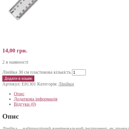
14,00
грн.
2 в наявності
Лінійка 30 см пластикова кількість
Додати в кошик
Артикул:
Е81301
Категорія:
Лінійки
Опис
Додаткова інформація
Відгуки (0)
Опис
Лінійка – найпростіший вимірювальний інструмент, як правило