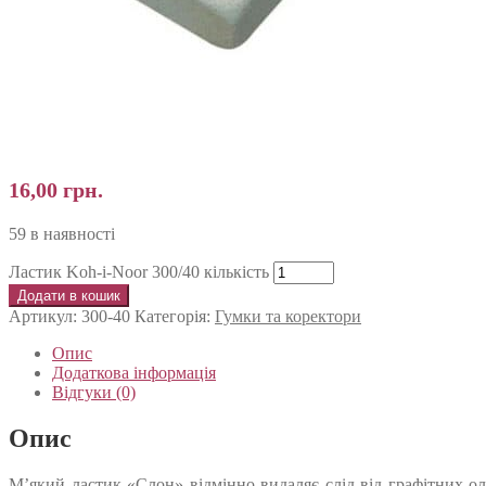
16,00
грн.
59 в наявності
Ластик Koh-i-Noor 300/40 кількість
Додати в кошик
Артикул:
300-40
Категорія:
Гумки та коректори
Опис
Додаткова інформація
Відгуки (0)
Опис
М’який ластик «Слон» відмінно видаляє слід від графітних олі