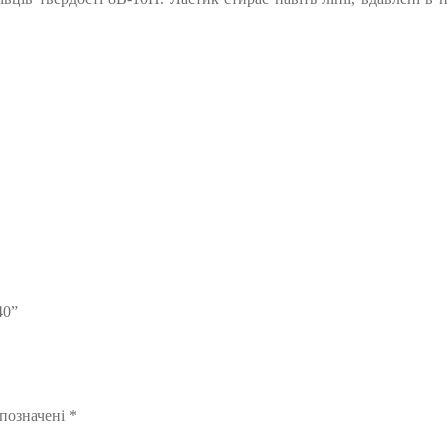
40”
 позначені
*