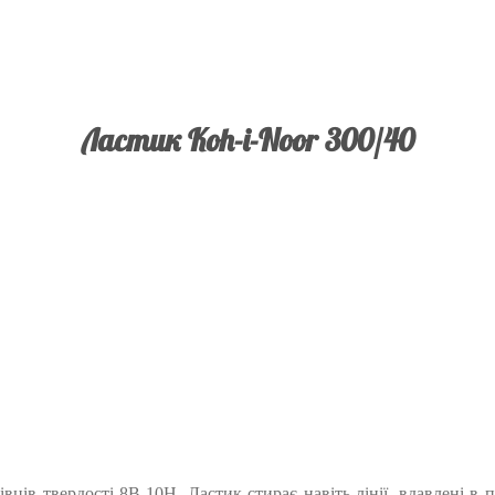
Ластик Koh-i-Noor 300/40
вців твердості 8В-10Н. Ластик стирає навіть лінії, вдавлені в