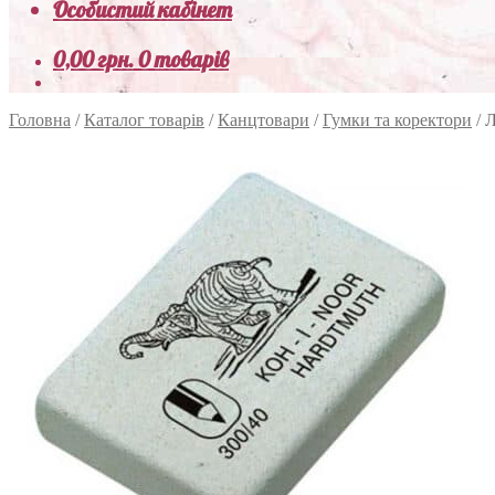
Особистий кабінет
0,00
грн.
0 товарів
Головна
/
Каталог товарів
/
Канцтовари
/
Гумки та коректори
/
Л