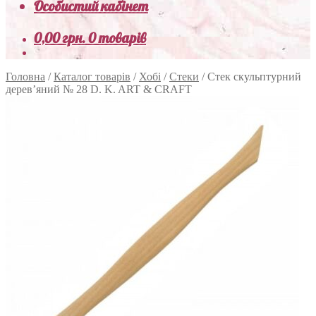
Особистий кабінет
0,00
грн.
0 товарів
Головна
/
Каталог товарів
/
Хобі
/
Стеки
/
Стек скульптурний
дерев’яний № 28 D. K. ART & CRAFT