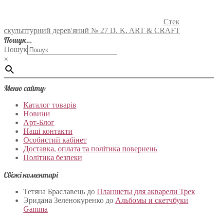
Стек
скульптурний дерев'яний № 27 D. K. ART & CRAFT
Пошук…
Пошук
×
Меню сайту:
Каталог товарів
Новини
Арт-Блог
Наші контакти
Особистий кабінет
Доставка, оплата та політика повернень
Політика безпеки
Свіжі коментарі
Тетяна Браславець
до
Планшеты для акварели Трек
Эридана Зеленокуренко
до
Альбомы и скетчбуки
Gamma