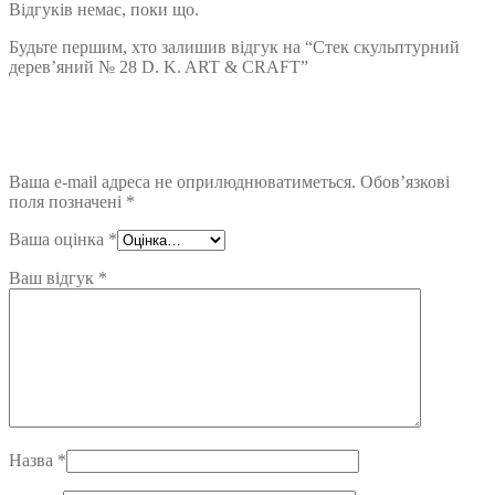
Відгуків немає, поки що.
Будьте першим, хто залишив відгук на “Стек скульптурний
дерев’яний № 28 D. K. ART & CRAFT”
Ваша e-mail адреса не оприлюднюватиметься.
Обов’язкові
поля позначені
*
Ваша оцінка
*
Ваш відгук
*
Назва
*