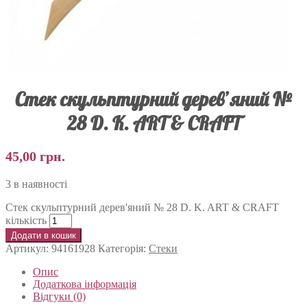
Стек скульптурний дерев’яний №
28 D. K. ART & CRAFT
45,00
грн.
3 в наявності
Стек скульптурний дерев'яний № 28 D. K. ART & CRAFT
кількість
Додати в кошик
Артикул:
94161928
Категорія:
Стеки
Опис
Додаткова інформація
Відгуки (0)