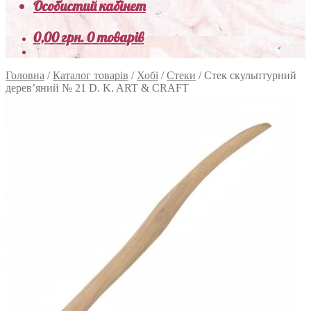
Особистий кабінет
0,00
грн.
0 товарів
Головна
/
Каталог товарів
/
Хобі
/
Стеки
/
Стек скульптурний
дерев’яний № 21 D. K. ART & CRAFT