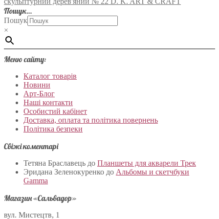
скульптурний дерев'яний № 22 D. K. ART & CRAFT
Пошук…
Пошук
×
Меню сайту:
Каталог товарів
Новини
Арт-Блог
Наші контакти
Особистий кабінет
Доставка, оплата та політика повернень
Політика безпеки
Свіжі коментарі
Тетяна Браславець
до
Планшеты для акварели Трек
Эридана Зеленокуренко
до
Альбомы и скетчбуки
Gamma
Магазин «Сальвадор»
вул. Мистецтв, 1