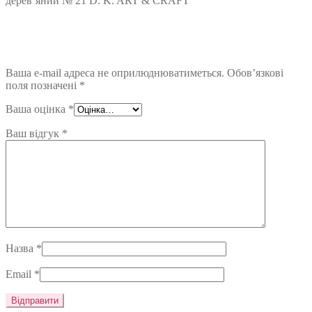
дерев’яний № 21 D. K. ART & CRAFT”
Ваша e-mail адреса не оприлюднюватиметься.
Обов’язкові
поля позначені
*
Ваша оцінка
*
Ваш відгук
*
Назва
*
Email
*