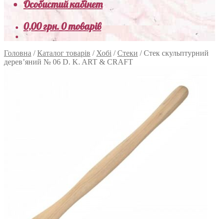
Особистий кабінет
0,00
грн.
0 товарів
Головна
/
Каталог товарів
/
Хобі
/
Стеки
/
Стек скульптурний
дерев’яний № 06 D. K. ART & CRAFT