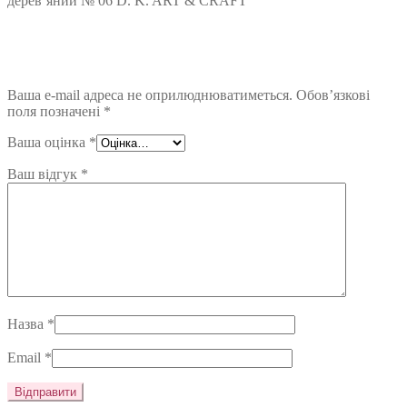
дерев’яний № 06 D. K. ART & CRAFT”
Ваша e-mail адреса не оприлюднюватиметься.
Обов’язкові
поля позначені
*
Ваша оцінка
*
Ваш відгук
*
Назва
*
Email
*