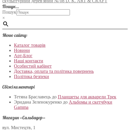
скульптурний дерев'яний № 08 D. K. ART & CRAFT
Пошук…
Пошук
×
Меню сайту:
Каталог товарів
Новини
Арт-Блог
Наші контакти
Особистий кабінет
Доставка, оплата та політика повернень
Політика безпеки
Свіжі коментарі
Тетяна Браславець
до
Планшеты для акварели Трек
Эридана Зеленокуренко
до
Альбомы и скетчбуки
Gamma
Магазин «Сальвадор»
вул. Мистецтв, 1