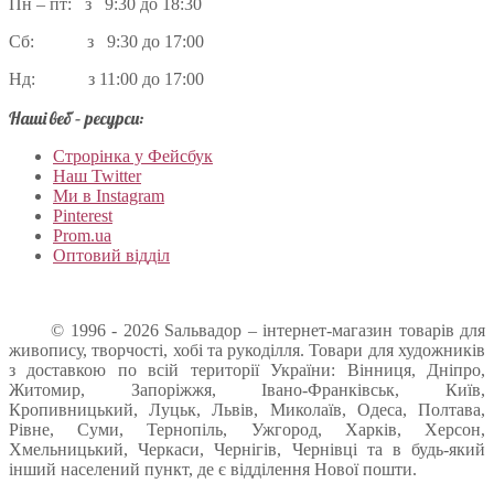
Пн – пт: з 9:30 до 18:30
Сб: з 9:30 до 17:00
Нд: з 11:00 до 17:00
Наші веб – ресурси:
Строрінка у Фейсбук
Наш Twitter
Ми в Instagram
Pinterest
Prom.ua
Оптовий відділ
© 1996 - 2026 Sальвадор – інтернет-магазин товарів для
живопису, творчості, хобі та рукоділля. Товари для художників
з доставкою по всій території України: Вінниця, Дніпро,
Житомир, Запоріжжя, Івано-Франківськ, Київ,
Кропивницький, Луцьк, Львів, Миколаїв, Одеса, Полтава,
Рівне, Суми, Тернопіль, Ужгород, Харків, Херсон,
Хмельницький, Черкаси, Чернігів, Чернівці та в будь-який
інший населений пункт, де є відділення Нової пошти.