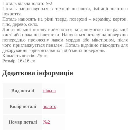
Поталь вільна золото №2
Поталь застосовується в техніці позолоти, імітації золотого
покриття.
Поталь наносять на різні тверді поверхні – кераміку, картон,
гіпс, дерево, скло.
Листи вільної поталу виймаються за допомогою спеціальної
кисті або ножа позолотника. Наноситься поталу на поверхню
попередньо проклеєну лаком мордан або мікстіоном, після
чого пригладжується пензлем. Поталь відмінно підходить для
декорування горизонтальних і об’ємних поверхонь.
Кількість листів: 25шт.
Розмір: 16х16 см
Додаткова інформація
Вид поталі
вільна
Колір поталі
золото
Номер поталі
№2