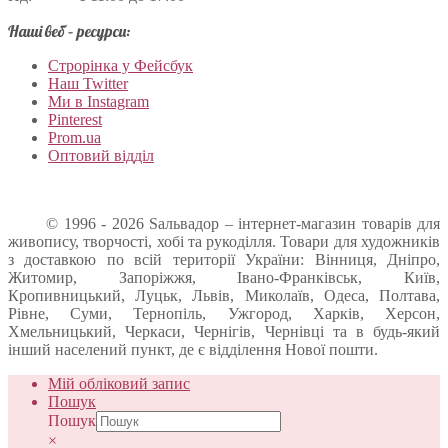
Наші веб – ресурси:
Строрінка у Фейсбук
Наш Twitter
Ми в Instagram
Pinterest
Prom.ua
Оптовий відділ
© 1996 - 2026 Sальвадор – інтернет-магазин товарів для
живопису, творчості, хобі та рукоділля. Товари для художників
з доставкою по всій території України: Вінниця, Дніпро,
Житомир, Запоріжжя, Івано-Франківськ, Київ,
Кропивницький, Луцьк, Львів, Миколаїв, Одеса, Полтава,
Рівне, Суми, Тернопіль, Ужгород, Харків, Херсон,
Хмельницький, Черкаси, Чернігів, Чернівці та в будь-який
інший населений пункт, де є відділення Нової пошти.
Мій обліковий запис
Пошук
Пошук
×