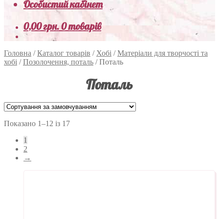
Особистий кабінет
0,00
грн.
0 товарів
Головна
/
Каталог товарів
/
Хобі
/
Матеріали для творчості та
хобі
/
Позолочення, поталь
/
Поталь
Поталь
Показано 1–12 із 17
1
2
→