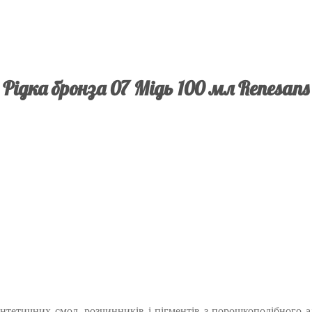
Рідка бронза 07 Мідь 100 мл Renesans
интетичних смол, розчинників і пігментів з порошкоподібного а