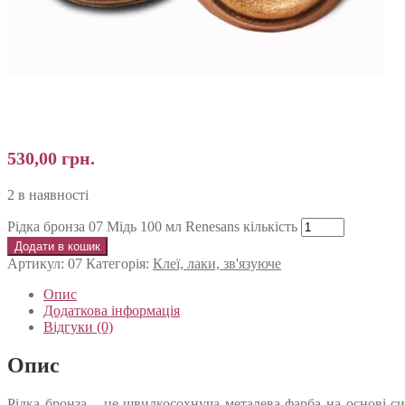
530,00
грн.
2 в наявності
Рідка бронза 07 Мідь 100 мл Renesans кількість
Додати в кошик
Артикул:
07
Категорія:
Клеї, лаки, зв'язуюче
Опис
Додаткова інформація
Відгуки (0)
Опис
Рідка бронза – це швидкосохнуча металева фарба на основі с