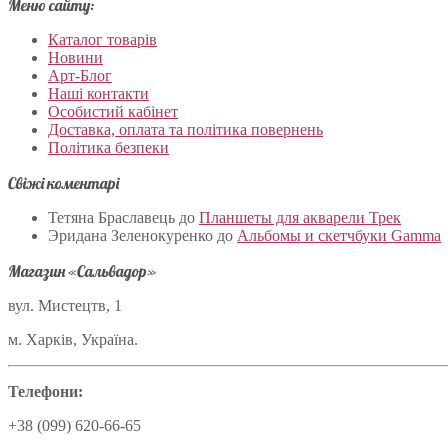
Меню сайту:
Каталог товарів
Новини
Арт-Блог
Наші контакти
Особистий кабінет
Доставка, оплата та політика повернень
Політика безпеки
Свіжі коментарі
Тетяна Браславець
до
Планшеты для акварели Трек
Эридана Зеленокуренко
до
Альбомы и скетчбуки Gamma
Магазин «Сальвадор»
вул. Мистецтв, 1
м. Харків, Україна.
Телефони:
+38 (099) 620-66-65