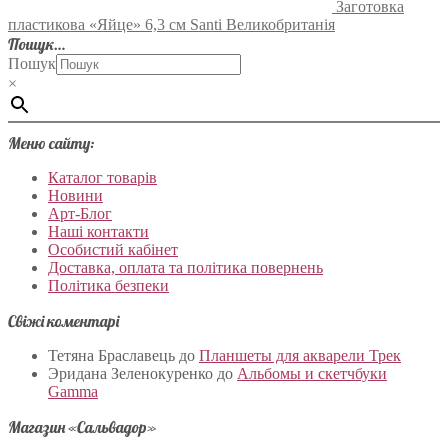
Заготовка
пластикова «Яйце» 6,3 см Santi Великобританія
Пошук…
Пошук
×
Меню сайту:
Каталог товарів
Новини
Арт-Блог
Наші контакти
Особистий кабінет
Доставка, оплата та політика повернень
Політика безпеки
Свіжі коментарі
Тетяна Браславець
до
Планшеты для акварели Трек
Эридана Зеленокуренко
до
Альбомы и скетчбуки
Gamma
Магазин «Сальвадор»