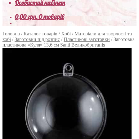
Особистий кабінет
0,00
грн.
0 товарів
Головна
/
Каталог товарів
/
Хобі
/
Матеріали для творчості та
хобі
/
Заготовки під розпис
/
Пластикові заготовки
/
Заготовка
пластикова «Куля» 13,6 см Santi Великобританія