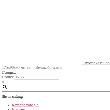
Заготовка піноп
175х90х90 мм Santi Великобританія
Пошук…
Пошук
×
Меню сайту:
Каталог товарів
Новини