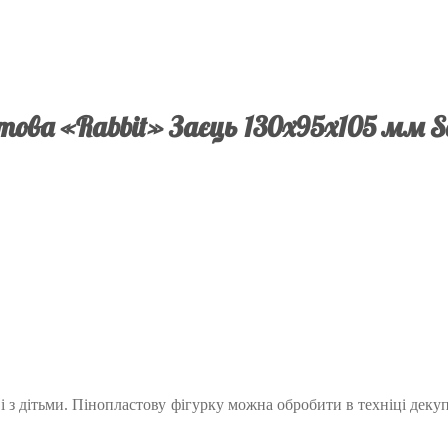
това «Rabbit» Заєць 130х95х105 мм S
, і з дітьми. Пінопластову фігурку можна обробити в техніці д