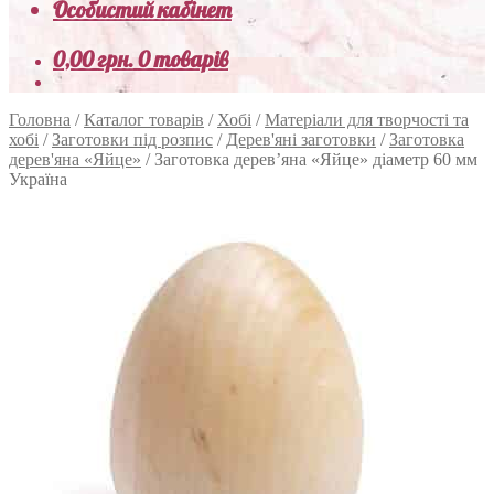
Особистий кабінет
0,00
грн.
0 товарів
Головна
/
Каталог товарів
/
Хобі
/
Матеріали для творчості та
хобі
/
Заготовки під розпис
/
Дерев'яні заготовки
/
Заготовка
дерев'яна «Яйце»
/
Заготовка дерев’яна «Яйце» діаметр 60 мм
Україна