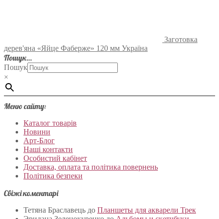
Заготовка
дерев'яна «Яйце Фаберже» 120 мм Україна
Пошук…
Пошук
×
Меню сайту:
Каталог товарів
Новини
Арт-Блог
Наші контакти
Особистий кабінет
Доставка, оплата та політика повернень
Політика безпеки
Свіжі коментарі
Тетяна Браславець
до
Планшеты для акварели Трек
Эридана Зеленокуренко
до
Альбомы и скетчбуки