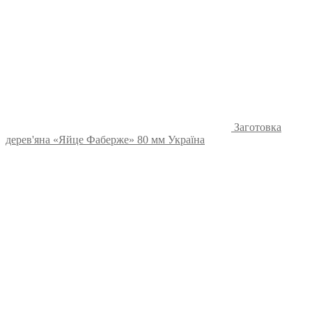
Заготовка
дерев'яна «Яйце Фаберже» 80 мм Україна