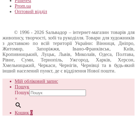
Pinterest
Prom.ua
Оптовий відділ
© 1996 - 2026 Sальвадор – інтернет-магазин товарів для
живопису, творчості, хобі та рукоділля. Товари для художників
з доставкою по всій території України: Вінниця, Дніпро,
Житомир, Запоріжжя, Івано-Франківськ, Київ,
Кропивницький, Луцьк, Львів, Миколаїв, Одеса, Полтава,
Рівне, Суми, Тернопіль, Ужгород, Харків, Херсон,
Хмельницький, Черкаси, Чернігів, Чернівці та в будь-який
інший населений пункт, де є відділення Нової пошти.
Мій обліковий запис
Пошук
Пошук
×
Кошик
0