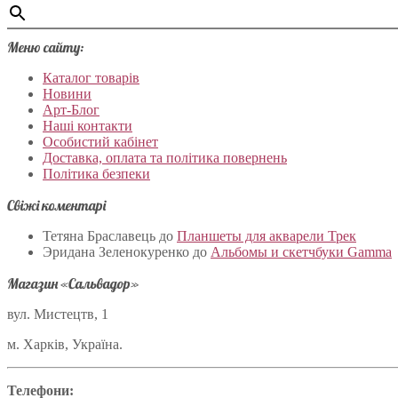
Меню сайту:
Каталог товарів
Новини
Арт-Блог
Наші контакти
Особистий кабінет
Доставка, оплата та політика повернень
Політика безпеки
Свіжі коментарі
Тетяна Браславець
до
Планшеты для акварели Трек
Эридана Зеленокуренко
до
Альбомы и скетчбуки Gamma
Магазин «Сальвадор»
вул. Мистецтв, 1
м. Харків, Україна.
Телефони: