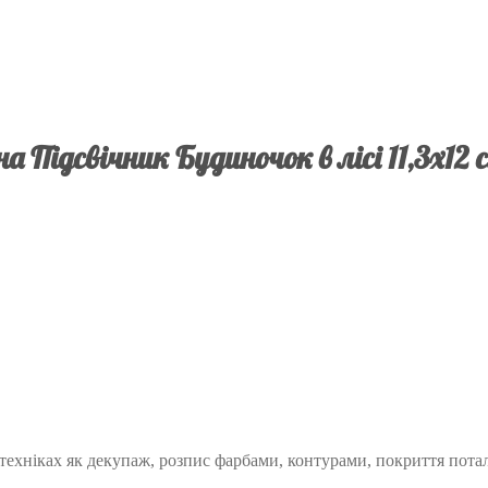
а Підсвічник Будиночок в лісі 11,3х12
 техніках як декупаж, розпис фарбами, контурами, покриття пот