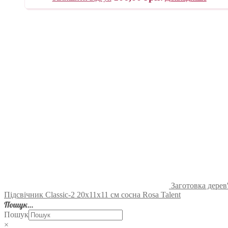
Заготовка дерев
Підсвічник Classic-2 20х11х11 см сосна Rosa Talent
Пошук…
Пошук
×