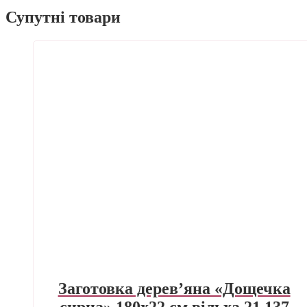
Супутні товари
Заготовка дерев’яна «Дощечка
сирна» 180х22 см вільха 21.137