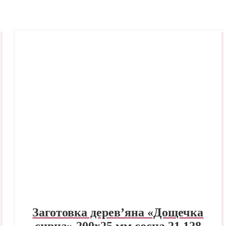
Заготовка дерев’яна «Дощечка
сирна» 200х25 мм сосна 21.128