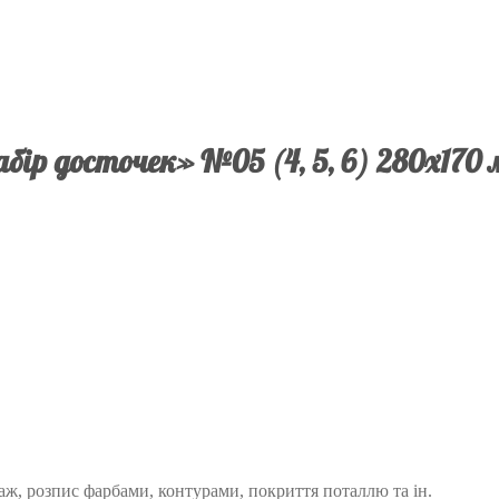
бір досточек» №05 (4, 5, 6) 280х170
аж, розпис фарбами, контурами, покриття поталлю та ін.