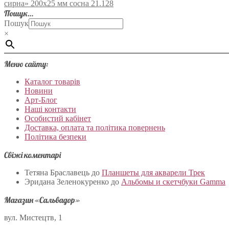
сирна» 200х25 мм сосна 21.128
Пошук…
Пошук
×
Меню сайту:
Каталог товарів
Новини
Арт-Блог
Наші контакти
Особистий кабінет
Доставка, оплата та політика повернень
Політика безпеки
Свіжі коментарі
Тетяна Браславець
до
Планшеты для акварели Трек
Эридана Зеленокуренко
до
Альбомы и скетчбуки Gamma
Магазин «Сальвадор»
вул. Мистецтв, 1