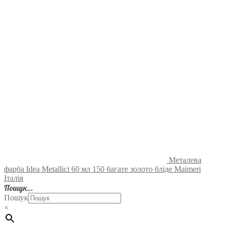
Металева
фарба Idea Metallici 60 мл 150 багате золото бліде Maimeri
Італія
Пошук…
Пошук
×