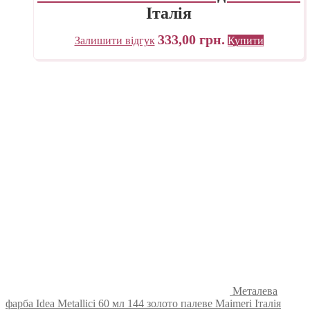
Італія
333,00
грн.
Залишити відгук
Купити
Металева
фарба Idea Metallici 60 мл 144 золото палеве Maimeri Італія