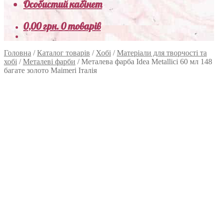
Особистий кабінет
0,00
грн.
0 товарів
Головна
/
Каталог товарів
/
Хобі
/
Матеріали для творчості та
хобі
/
Металеві фарби
/
Металева фарба Idea Metallici 60 мл 148
багате золото Maimeri Італія