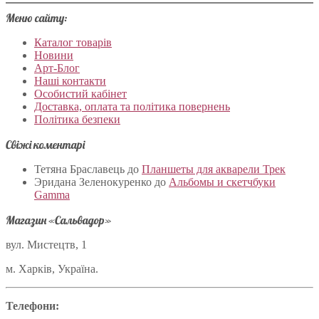
Меню сайту:
Каталог товарів
Новини
Арт-Блог
Наші контакти
Особистий кабінет
Доставка, оплата та політика повернень
Політика безпеки
Свіжі коментарі
Тетяна Браславець
до
Планшеты для акварели Трек
Эридана Зеленокуренко
до
Альбомы и скетчбуки
Gamma
Магазин «Сальвадор»
вул. Мистецтв, 1
м. Харків, Україна.
Телефони: