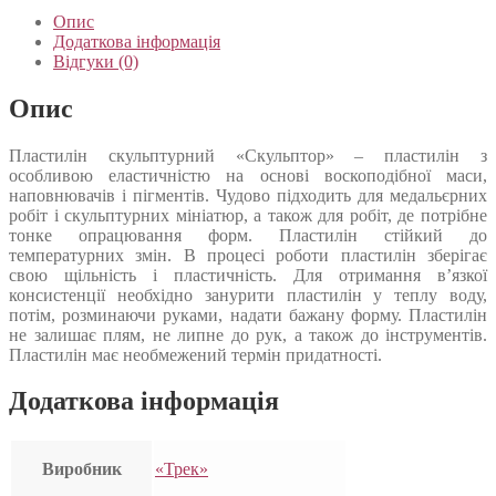
Опис
Додаткова інформація
Відгуки (0)
Опис
Пластилін скульптурний «Скульптор» – пластилін з
особливою еластичністю на основі воскоподібної маси,
наповнювачів і пігментів. Чудово підходить для медальєрних
робіт і скульптурних мініатюр, а також для робіт, де потрібне
тонке опрацювання форм. Пластилін стійкий до
температурних змін. В процесі роботи пластилін зберігає
свою щільність і пластичність. Для отримання в’язкої
консистенції необхідно занурити пластилін у теплу воду,
потім, розминаючи руками, надати бажану форму. Пластилін
не залишає плям, не липне до рук, а також до інструментів.
Пластилін має необмежений термін придатності.
Додаткова інформація
Виробник
«Трек»