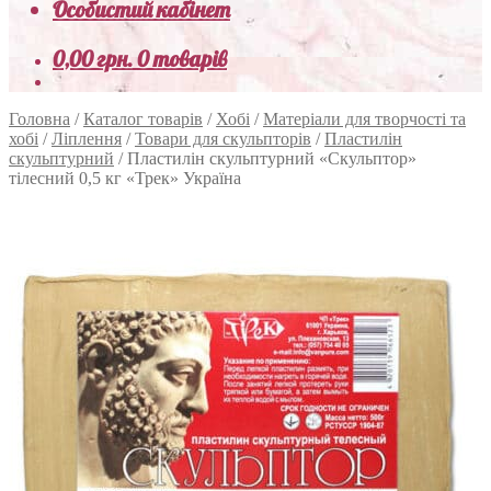
Особистий кабінет
0,00
грн.
0 товарів
Головна
/
Каталог товарів
/
Хобі
/
Матеріали для творчості та
хобі
/
Ліплення
/
Товари для скульпторів
/
Пластилін
скульптурний
/
Пластилін скульптурний «Скульптор»
тілесний 0,5 кг «Трек» Україна