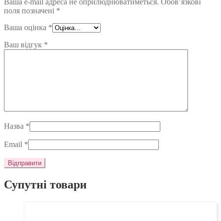
Ваша e-mail адреса не оприлюднюватиметься.
Обов’язкові
поля позначені
*
Ваша оцінка
*
Ваш відгук
*
Назва
*
Email
*
Супутні товари