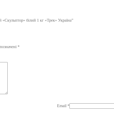
й «Скульптор» білий 1 кг «Трек» Україна”
 позначені
*
Email
*