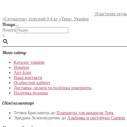
Пластилін скуль
«Скульптор» тілесний 0,4 кг «Трек» Україна
Пошук…
Пошук
×
Меню сайту:
Каталог товарів
Новини
Арт-Блог
Наші контакти
Особистий кабінет
Доставка, оплата та політика повернень
Політика безпеки
Свіжі коментарі
Тетяна Браславець
до
Планшеты для акварели Трек
Эридана Зеленокуренко
до
Альбомы и скетчбуки Gamma