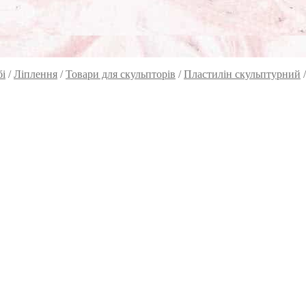
бі
/
Ліплення
/
Товари для скульпторів
/
Пластилін скульптурний