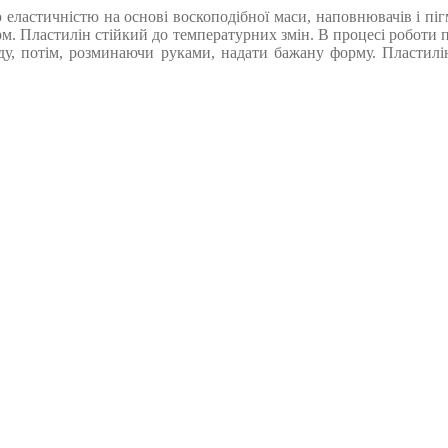
еластичністю на основі воскоподібної маси, наповнювачів і пігм
рм. Пластилін стійкий до температурних змін. В процесі роботи п
оду, потім, розминаючи руками, надати бажану форму. Пластилі