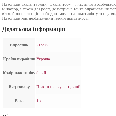
Пластилін скульптурний «Скульптор» – пластилін з особливою 
мініатюр, а також для робіт, де потрібне тонке опрацювання фо
в’язкої консистенції необхідно занурити пластилін у теплу в
Пластилін має необмежений термін придатності.
Додаткова інформація
Виробник
«Трек»
Країна виробник
Україна
Колір пластиліну
білий
Вид товару
Пластилін скульптурний
Вага
1 кг