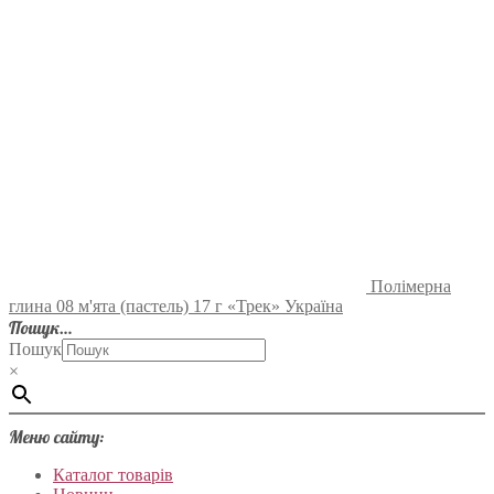
Полімерна
глина 08 м'ята (пастель) 17 г «Трек» Україна
Пошук…
Пошук
×
Меню сайту:
Каталог товарів