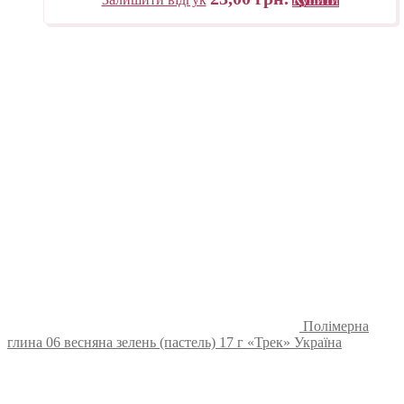
Полімерна
глина 06 весняна зелень (пастель) 17 г «Трек» Україна