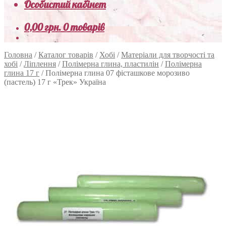
Особистий кабінет
0,00
грн.
0 товарів
Головна
/
Каталог товарів
/
Хобі
/
Матеріали для творчості та
хобі
/
Ліплення
/
Полімерна глина, пластилін
/
Полімерна
глина 17 г
/
Полімерна глина 07 фісташкове морозиво
(пастель) 17 г «Трек» Україна