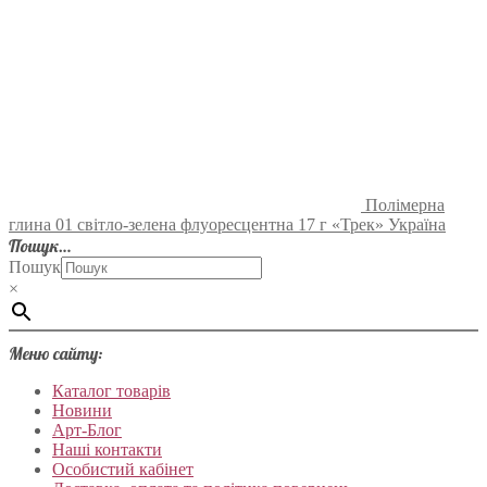
Полімерна
глина 01 світло-зелена флуоресцентна 17 г «Трек» Україна
Пошук…
Пошук
×
Меню сайту:
Каталог товарів
Новини
Арт-Блог
Наші контакти
Особистий кабінет