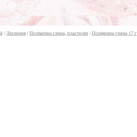
бі
/
Ліплення
/
Полімерна глина, пластилін
/
Полімерна глина 17 г