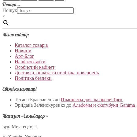
Пошук…
Пошук
×
Меню сайту:
Каталог товарів
Новини
Арт-Блог
Наші контакти
Особистий кабінет
Доставка, оплата та політика повернень
Політика безпеки
Свіжі коментарі
Тетяна Браславець
до
Планшеты для акварели Трек
Эридана Зеленокуренко
до
Альбомы и скетчбуки Gamma
Магазин «Сальвадор»
вул. Мистецтв, 1
м. Харків, Україна.