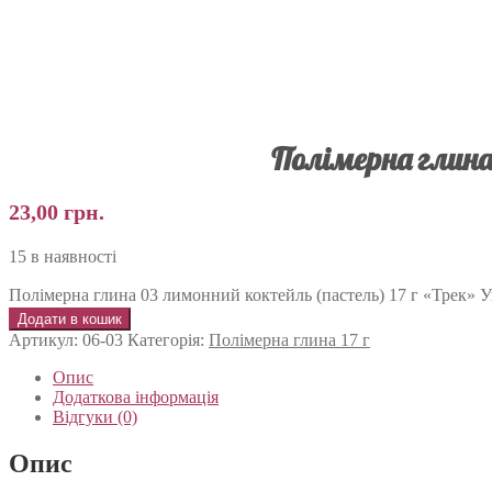
Полімерна глина
23,00
грн.
15 в наявності
Полімерна глина 03 лимонний коктейль (пастель) 17 г «Трек» Ук
Додати в кошик
Артикул:
06-03
Категорія:
Полімерна глина 17 г
Опис
Додаткова інформація
Відгуки (0)
Опис