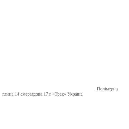
Полімерна
глина 14 смарагдова 17 г «Трек» Україна