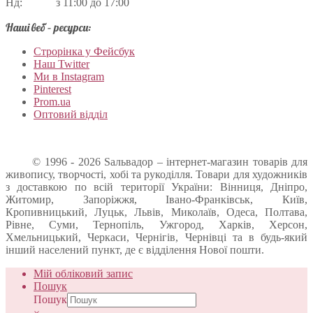
Нд: з 11:00 до 17:00
Наші веб – ресурси:
Строрінка у Фейсбук
Наш Twitter
Ми в Instagram
Pinterest
Prom.ua
Оптовий відділ
© 1996 - 2026 Sальвадор – інтернет-магазин товарів для
живопису, творчості, хобі та рукоділля. Товари для художників
з доставкою по всій території України: Вінниця, Дніпро,
Житомир, Запоріжжя, Івано-Франківськ, Київ,
Кропивницький, Луцьк, Львів, Миколаїв, Одеса, Полтава,
Рівне, Суми, Тернопіль, Ужгород, Харків, Херсон,
Хмельницький, Черкаси, Чернігів, Чернівці та в будь-який
інший населений пункт, де є відділення Нової пошти.
Мій обліковий запис
Пошук
Пошук