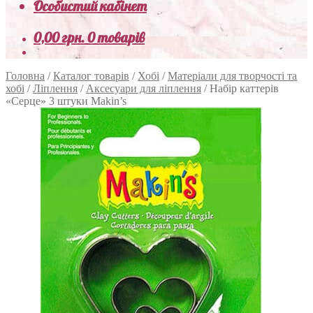
Особистий кабінет
0,00
грн.
0 товарів
Головна
/
Каталог товарів
/
Хобі
/
Матеріали для творчості та
хобі
/
Ліплення
/
Аксесуари для ліплення
/
Набір каттерів
«Серце» 3 штуки Makin’s