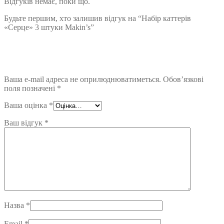
Відгуків немає, поки що.
Будьте першим, хто залишив відгук на “Набір каттерів
«Серце» 3 штуки Makin’s”
Ваша e-mail адреса не оприлюднюватиметься.
Обов’язкові
поля позначені
*
Ваша оцінка
*
Ваш відгук
*
Назва
*
Email
*