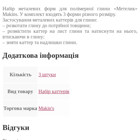
Набір металевих форм для полімерної глини «Метелик»
Makins. У комплект входять 3 форми різного розміру.
Застосування металевих каттерів для глини:
– розкотати глину до потрібної товщини;
– розмістити каттер на лист глини та натиснути на нього,
втискаючи в глину;
– зняти каттер та надлишки глини.
Додаткова інформація
Кількість
3 штуки
Вид товару
Набір каттерів
Торгова марка
Makin's
Відгуки