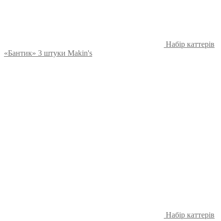
Набір каттерів
«Бантик» 3 штуки Makin's
Набір каттерів