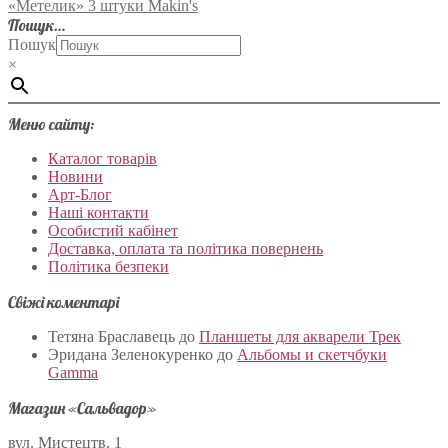
«Метелик» 3 штуки Makin's
Пошук…
Пошук
×
Меню сайту:
Каталог товарів
Новини
Арт-Блог
Наші контакти
Особистий кабінет
Доставка, оплата та політика повернень
Політика безпеки
Свіжі коментарі
Тетяна Браславець
до
Планшеты для акварели Трек
Эридана Зеленокуренко
до
Альбомы и скетчбуки
Gamma
Магазин «Сальвадор»
вул. Мистецтв, 1