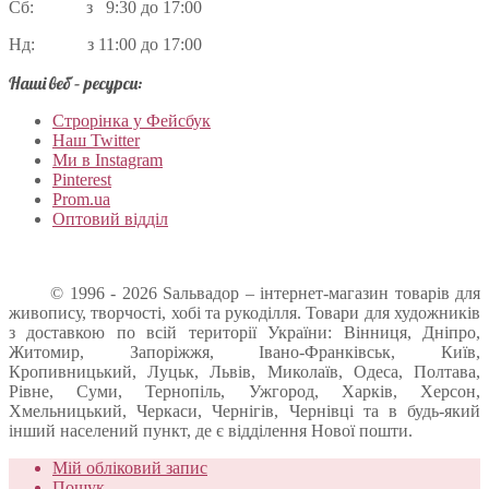
Сб: з 9:30 до 17:00
Нд: з 11:00 до 17:00
Наші веб – ресурси:
Строрінка у Фейсбук
Наш Twitter
Ми в Instagram
Pinterest
Prom.ua
Оптовий відділ
© 1996 - 2026 Sальвадор – інтернет-магазин товарів для
живопису, творчості, хобі та рукоділля. Товари для художників
з доставкою по всій території України: Вінниця, Дніпро,
Житомир, Запоріжжя, Івано-Франківськ, Київ,
Кропивницький, Луцьк, Львів, Миколаїв, Одеса, Полтава,
Рівне, Суми, Тернопіль, Ужгород, Харків, Херсон,
Хмельницький, Черкаси, Чернігів, Чернівці та в будь-який
інший населений пункт, де є відділення Нової пошти.
Мій обліковий запис
Пошук