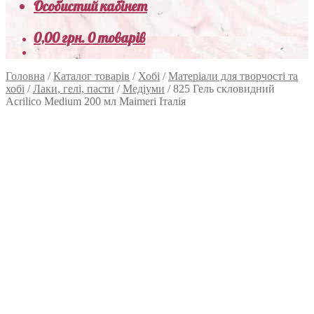
Особистий кабінет
0,00
грн.
0 товарів
Головна
/
Каталог товарів
/
Хобі
/
Матеріали для творчості та
хобі
/
Лаки, гелі, пасти
/
Медіуми
/
825 Гель скловидний
Acrilico Medium 200 мл Maimeri Італія