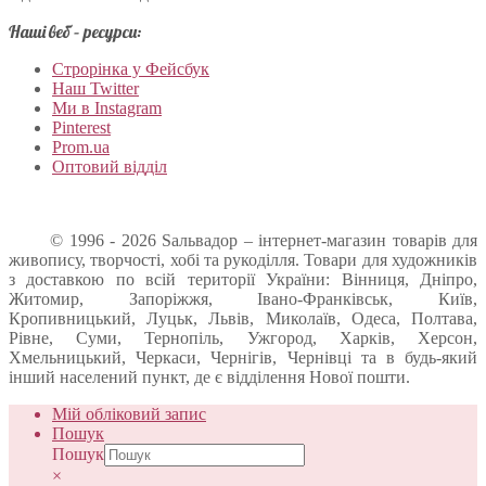
Наші веб – ресурси:
Строрінка у Фейсбук
Наш Twitter
Ми в Instagram
Pinterest
Prom.ua
Оптовий відділ
© 1996 - 2026 Sальвадор – інтернет-магазин товарів для
живопису, творчості, хобі та рукоділля. Товари для художників
з доставкою по всій території України: Вінниця, Дніпро,
Житомир, Запоріжжя, Івано-Франківськ, Київ,
Кропивницький, Луцьк, Львів, Миколаїв, Одеса, Полтава,
Рівне, Суми, Тернопіль, Ужгород, Харків, Херсон,
Хмельницький, Черкаси, Чернігів, Чернівці та в будь-який
інший населений пункт, де є відділення Нової пошти.
Мій обліковий запис
Пошук
Пошук
×