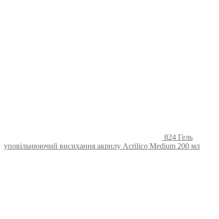
824 Гель
уповільнюючий висихання акрилу Acrilico Medium 200 мл