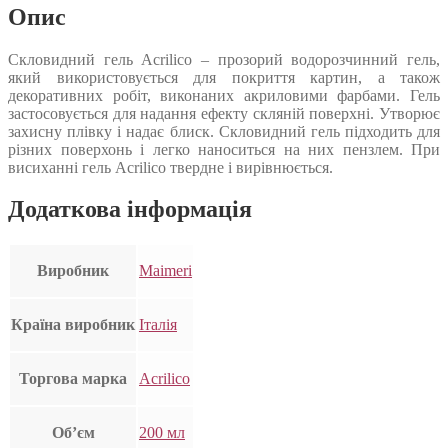
Опис
Скловидний гель Acrilico – прозорий водорозчинний гель,
який використовується для покриття картин, а також
декоративних робіт, виконаних акриловими фарбами. Гель
застосовується для надання ефекту скляній поверхні. Утворює
захисну плівку і надає блиск. Скловидний гель підходить для
різних поверхонь і легко наноситься на них пензлем. При
висиханні гель Acrilico твердне і вирівнюється.
Додаткова інформація
Виробник
Maimeri
Країна виробник
Італія
Торгова марка
Acrilico
Об’єм
200 мл