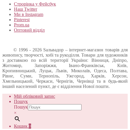
Строрінка у Фейсбук
Наш Twitter
Ми в Instagram
Pinterest
Prom.ua
Оптовий відділ
© 1996 - 2026 Sальвадор – інтернет-магазин товарів для
живопису, творчості, хобі та рукоділля. Товари для художників
з доставкою по всій території України: Вінниця, Дніпро,
Житомир, Запоріжжя, Івано-Франківськ, Київ,
Кропивницький, Луцьк, Львів, Миколаїв, Одеса, Полтава,
Рівне, Суми, Тернопіль, Ужгород, Харків, Херсон,
Хмельницький, Черкаси, Чернігів, Чернівці та в будь-який
інший населений пункт, де є відділення Нової пошти.
Мій обліковий запис
Пошук
Пошук
×
Кошик
0