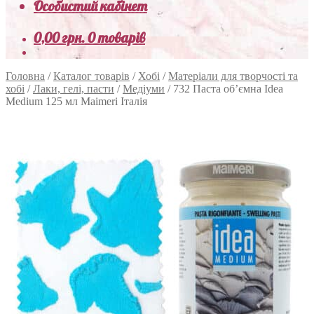
Особистий кабінет
0,00
грн.
0 товарів
Головна
/
Каталог товарів
/
Хобі
/
Матеріали для творчості та
хобі
/
Лаки, гелі, пасти
/
Медіуми
/
732 Паста об’ємна Idea
Medium 125 мл Maimeri Італія