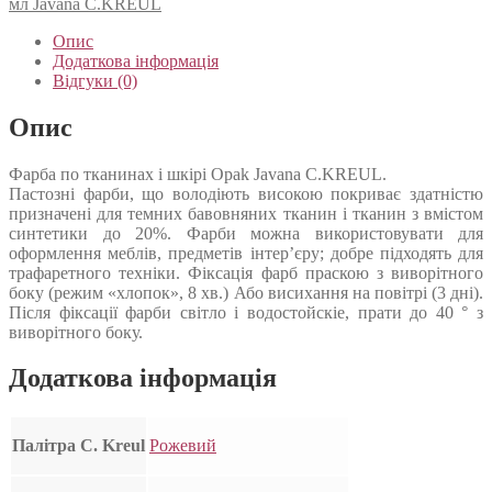
мл Javana C.KREUL
Опис
Додаткова інформація
Відгуки (0)
Опис
Фарба по тканинах і шкірі Opak Javana C.KREUL.
Пастозні фарби, що володіють високою покриває здатністю
призначені для темних бавовняних тканин і тканин з вмістом
синтетики до 20%. Фарби можна використовувати для
оформлення меблів, предметів інтер’єру; добре підходять для
трафаретного техніки. Фіксація фарб праскою з виворітного
боку (режим «хлопок», 8 хв.) Або висихання на повітрі (3 дні).
Після фіксації фарби світло і водостойскіе, прати до 40 ° з
виворітного боку.
Додаткова інформація
Палітра C. Kreul
Рожевий