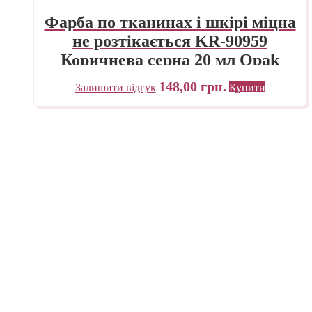
Фарба по тканинах і шкірі міцна
не розтікається KR-90959
Коричнева серна 20 мл Opak
Javana C.KREUL
148,00
грн.
Залишити відгук
Купити