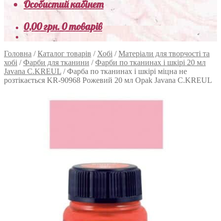
Особистий кабінет
0,00
грн.
0 товарів
Головна
/
Каталог товарів
/
Хобі
/
Матеріали для творчості та
хобі
/
Фарби для тканини
/
Фарби по тканинах і шкірі 20 мл
Javana C.KREUL
/
Фарба по тканинах і шкірі міцна не
розтікається KR-90968 Рожевий 20 мл Opak Javana C.KREUL