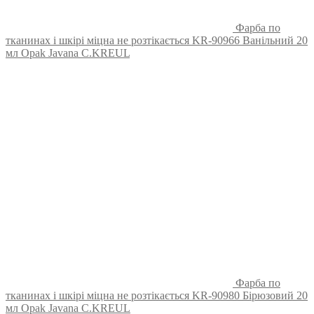
Фарба по
тканинах і шкірі міцна не розтікається KR-90966 Ванільний 20
мл Opak Javana C.KREUL
Фарба по
тканинах і шкірі міцна не розтікається KR-90980 Бірюзовий 20
мл Opak Javana C.KREUL