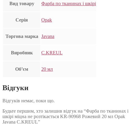
Вид товару
Фарба по тканинах і шкірі
Серія
Opak
Торгова марка
Javana
Виробник
C.KREUL
Об’єм
20 мл
Відгуки
Відгуків немає, поки що.
Будьте першим, хто залишив відгук на “Фарба по тканинах і
шкірі міцна не розтікається KR-90968 Рожевий 20 мл Opak
Javana C.KREUL”