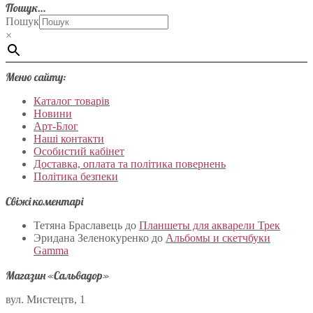
Пошук…
Пошук
×
Меню сайту:
Каталог товарів
Новини
Арт-Блог
Наші контакти
Особистий кабінет
Доставка, оплата та політика повернень
Політика безпеки
Свіжі коментарі
Тетяна Браславець
до
Планшеты для акварели Трек
Эридана Зеленокуренко
до
Альбомы и скетчбуки
Gamma
Магазин «Сальвадор»
вул. Мистецтв, 1