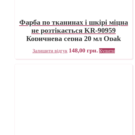
Фарба по тканинах і шкірі міцна
не розтікається KR-90959
Коричнева серна 20 мл Opak
Javana C.KREUL
148,00
грн.
Залишити відгук
Купити