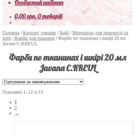
Особистий кабінет
0,00
грн.
0 товарів
Головна
/
Каталог товарів
/
Хобі
/
Матеріали для творчості та
хобі
/
Фарби для тканини
/
Фарби по тканинах і шкірі 20 мл
Javana C.KREUL
Фарби по тканинах і шкірі 20 мл
Javana C.KREUL
Показано 1–12 із 15
1
2
→