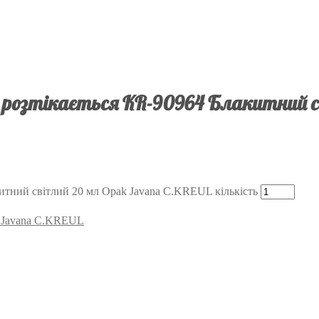
не розтікається KR-90964 Блакитний 
китний світлий 20 мл Opak Javana C.KREUL кількість
л Javana C.KREUL