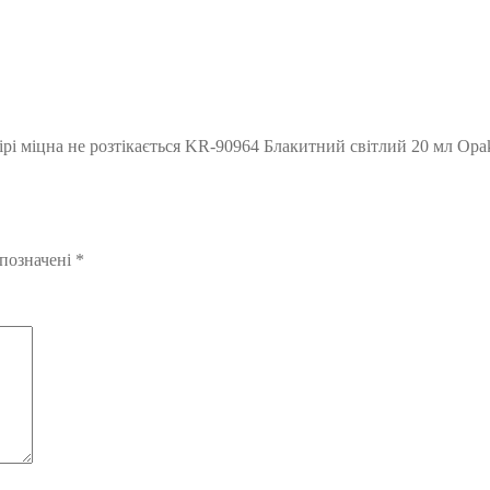
кірі міцна не розтікається KR-90964 Блакитний світлий 20 мл O
 позначені
*