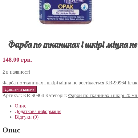
Фарба по тканинах і шкірі міцна 
148,00
грн.
2 в наявності
Фарба по тканинах і шкірі міцна не розтікається KR-90964 Бла
Додати в кошик
Артикул:
KR-90964
Категорія:
Фарби по тканинах і шкірі 20 м
Опис
Додаткова інформація
Відгуки (0)
Опис