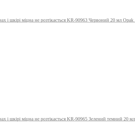
ах і шкірі міцна не розтікається KR-90963 Червоний 20 мл Opa
ах і шкірі міцна не розтікається KR-90965 Зелений темний 20 