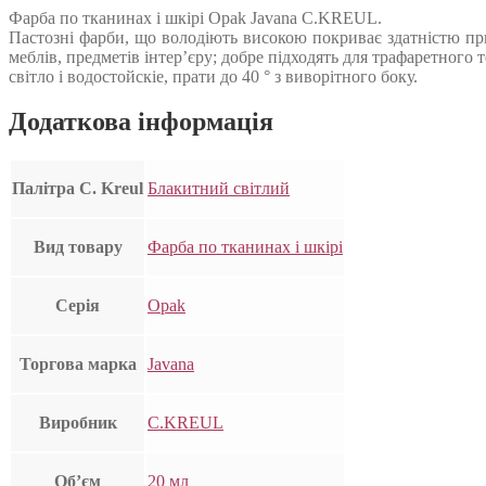
Фарба по тканинах і шкірі Opak Javana C.KREUL.
Пастозні фарби, що володіють високою покриває здатністю п
меблів, предметів інтер’єру; добре підходять для трафаретного 
світло і водостойскіе, прати до 40 ° з виворітного боку.
Додаткова інформація
Палітра C. Kreul
Блакитний світлий
Вид товару
Фарба по тканинах і шкірі
Серія
Opak
Торгова марка
Javana
Виробник
C.KREUL
Об’єм
20 мл