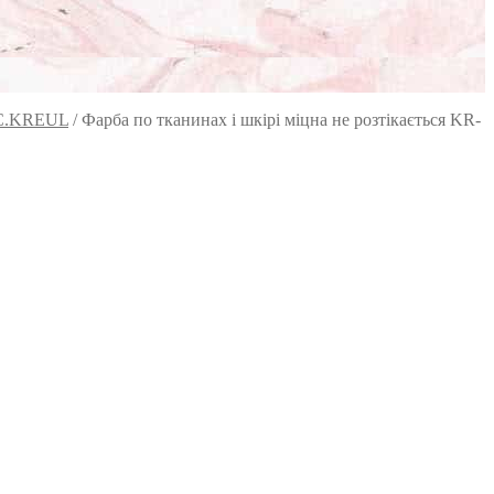
a C.KREUL
/
Фарба по тканинах і шкірі міцна не розтікається KR-