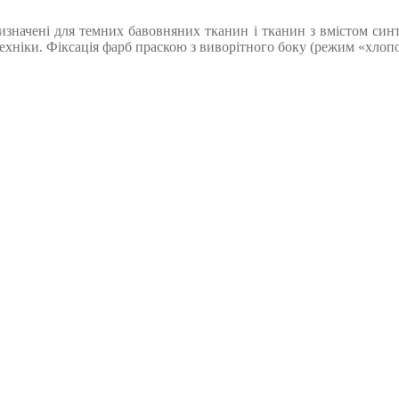
ризначені для темних бавовняних тканин і тканин з вмістом си
техніки. Фіксація фарб праскою з виворітного боку (режим «хлопок»