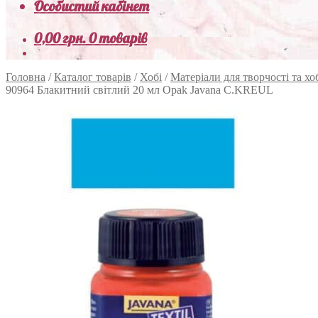
Особистий кабінет
0,00
грн.
0 товарів
Головна
/
Каталог товарів
/
Хобі
/
Матеріали для творчості та хо
90964 Блакитний світлий 20 мл Opak Javana C.KREUL