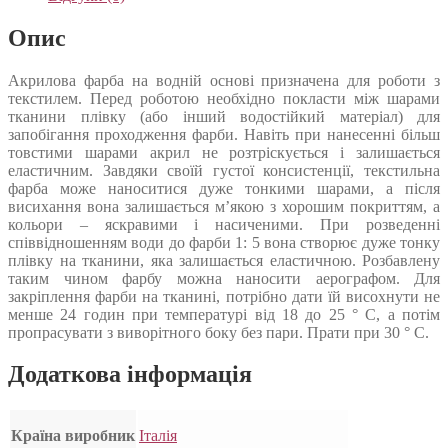
Опис
Акрилова фарба на водній основі призначена для роботи з
текстилем. Перед роботою необхідно покласти між шарами
тканини плівку (або інший водостійкий матеріал) для
запобігання проходження фарби. Навіть при нанесенні більш
товстими шарами акрил не розтріскується і залишається
еластичним. Завдяки своїй густої консистенції, текстильна
фарба може наноситися дуже тонкими шарами, а після
висихання вона залишається м’якою з хорошим покриттям, а
кольори – яскравими і насиченими. При розведенні
співвідношенням води до фарби 1: 5 вона створює дуже тонку
плівку на тканини, яка залишається еластичною. Розбавлену
таким чином фарбу можна наносити аерографом. Для
закріплення фарби на тканині, потрібно дати їй висохнути не
менше 24 годин при температурі від 18 до 25 ° C, а потім
пропрасувати з виворітного боку без пари. Прати при 30 ° C.
Додаткова інформація
Країна виробник
Італія