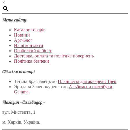
×
Меню сайту:
Каталог товарів
Новини
Арт-Блог
Наші контакти
Особистий кабінет
Доставка, оплата та політика повернень
Політика безпеки
Свіжі коментарі
Тетяна Браславець
до
Планшеты для акварели Трек
Эридана Зеленокуренко
до
Альбомы и скетчбуки
Gamma
Магазин «Сальвадор»
вул. Мистецтв, 1
м. Харків, Україна.