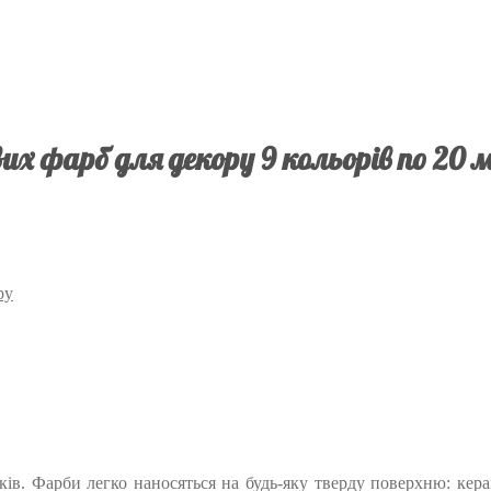
их фарб для декору 9 кольорів по 20 
ру
в. Фарби легко наносяться на будь-яку тверду поверхню: керамік