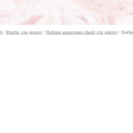
бі
/
Фарби для декору
/
Набори акрилових фарб для декору
/
Набір