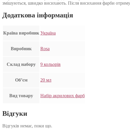
змішуються, швидко висихають. Після висихання фарби отриму
Додаткова інформація
Країна виробник
Україна
Виробник
Rosa
Склад набору
9 кольорів
Об’єм
20 мл
Вид товару
Набір акрилових фарб
Відгуки
Відгуків немає, поки що.