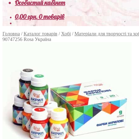
Особистий кабінет
0,00
грн.
0 товарів
Головна
/
Каталог товарів
/
Хобі
/
Матеріали для творчості та хо
90747256 Rosa Україна