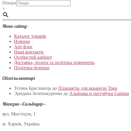
Пошук
×
Меню сайту:
Каталог товарів
Новини
Арт-Блог
Наші контакти
Особистий кабінет
Доставка, оплата та політика повернень
Політика безпеки
Свіжі коментарі
Тетяна Браславець
до
Планшеты для акварели Трек
Эридана Зеленокуренко
до
Альбомы и скетчбуки Gamma
Магазин «Сальвадор»
вул. Мистецтв, 1
м. Харків, Україна.