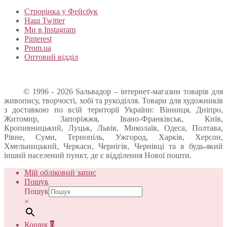
Строрінка у Фейсбук
Наш Twitter
Ми в Instagram
Pinterest
Prom.ua
Оптовий відділ
© 1996 - 2026 Sальвадор – інтернет-магазин товарів для
живопису, творчості, хобі та рукоділля. Товари для художників
з доставкою по всій території України: Вінниця, Дніпро,
Житомир, Запоріжжя, Івано-Франківськ, Київ,
Кропивницький, Луцьк, Львів, Миколаїв, Одеса, Полтава,
Рівне, Суми, Тернопіль, Ужгород, Харків, Херсон,
Хмельницький, Черкаси, Чернігів, Чернівці та в будь-який
інший населений пункт, де є відділення Нової пошти.
Мій обліковий запис
Пошук
Пошук
×
Кошик
0